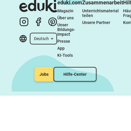
eduki.com
Zusammenarbeit
Hil
Magazin
Unterrichtsmaterial 
Häuf
teilen
Fra
Über uns
Unsere Partner
Kon
Unser 
Bildungs-
Impact
Deutsch
Presse
App
KI-Tools
Jobs
Hilfe-Center