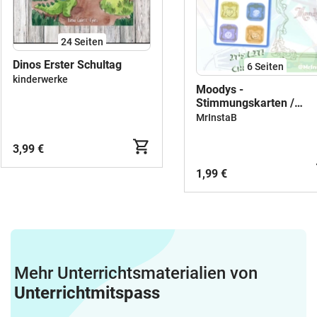
24
Seiten
Dinos Erster Schultag
6
Seiten
kinderwerke
Moodys -
Stimmungskarten /
Gesprächskarten /
MrInstaB
Gefühlskarten
3,99 €
1,99 €
Mehr Unterrichtsmaterialien von
Unterrichtmitspass