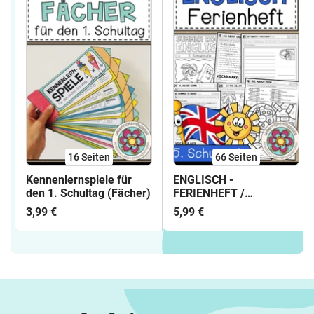
16
Seiten
66
Seiten
Kennenlernspiele für
ENGLISCH -
den 1. Schultag (Fächer)
FERIENHEFT /
WIEDERHOLUNGSHEFT -
3,99 €
5,99 €
5. Schulstufe (Lösungen
inkludiert)