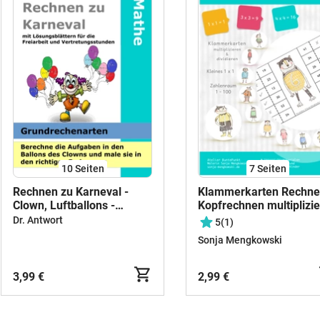
10
Seiten
7
Seiten
Rechnen zu Karneval -
Klammerkarten Rechn
Clown, Luftballons -
Kopfrechnen multiplizi
Addieren, Subtrahieren,
und dividieren im
Dr. Antwort
5
(1)
Multiplizieren und
Zahlenraum-1-100
Sonja Mengkowski
Dividieren - Mathe
3,99 €
2,99 €