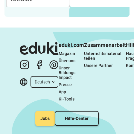
eduki.com
Zusammenarbeit
Hil
Magazin
Unterrichtsmaterial 
Häuf
teilen
Fra
Über uns
Unsere Partner
Kon
Unser 
Bildungs-
Impact
Deutsch
Presse
App
KI-Tools
Jobs
Hilfe-Center