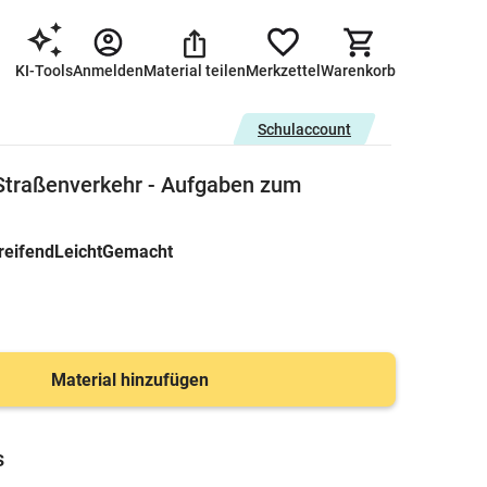
KI-Tools
Anmelden
Material teilen
Merkzettel
Warenkorb
Schulaccount
Straßenverkehr - Aufgaben zum
reifendLeichtGemacht
Material hinzufügen
s