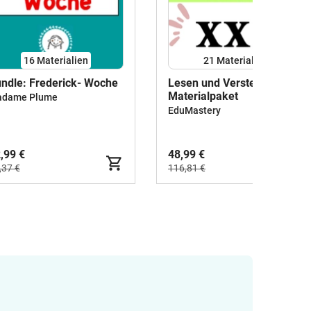
16 Materialien
21 Materialien
ndle: Frederick- Woche
Lesen und Verstehen XXL
Materialpaket
dame Plume
EduMastery
,99 €
48,99 €
,37 €
116,81 €