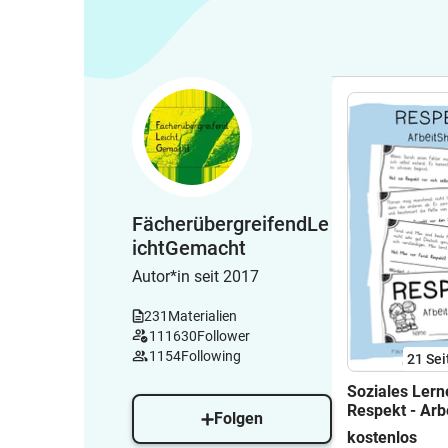
FächerübergreifendLe
ichtGemacht
Autor*in seit 2017
231
Materialien
111630
Follower
1154
Following
21
Sei
Soziales Lern
Respekt - Arb
Folgen
kostenlos