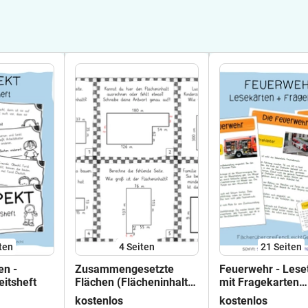
ten
4
Seiten
21
Seiten
en -
Zusammengesetzte
Feuerwehr - Lese
eitsheft
Flächen (Flächeninhalt) -
mit Fragekarten
Angabekarten
(differenziert)
kostenlos
kostenlos