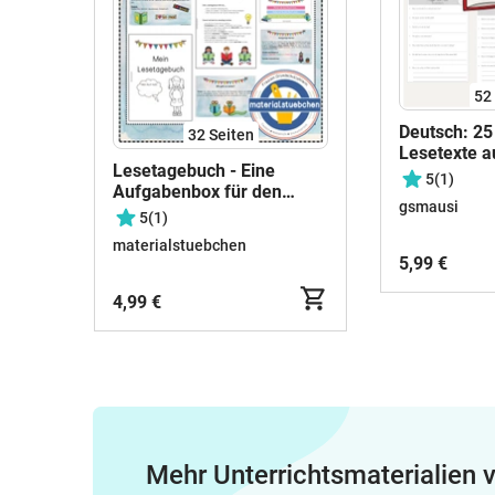
52
Deutsch: 25
32
Seiten
Lesetexte 
Lesetagebuch - Eine
Interessenb
5
(1)
Aufgabenbox für den
(3x20 Min. 
gsmausi
Deutschunterricht
5
(1)
materialstuebchen
5,99 €
4,99 €
Mehr Unterrichtsmaterialien