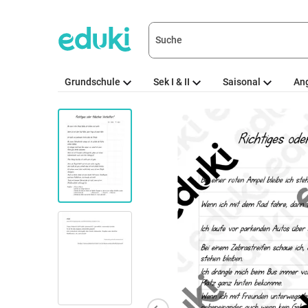
Grundschule
Sek I & II
Saisonal
An