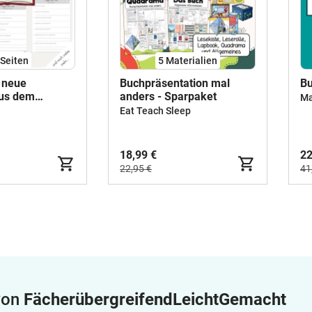
Seiten
5 Materialien
 neue
Buchpräsentation mal
Bu
aus dem
anders - Sparpaket
Ma
ereich der SuS
Eat Teach Sleep
Lesen)
18,99 €
22
22,95 €
41
 von
FächerübergreifendLeichtGemacht