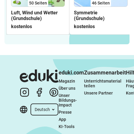
50
Seiten
46
Seiten
Luft, Wind und Wetter
Symmetrie
(Grundschule)
(Grundschule)
kostenlos
kostenlos
eduki.com
Zusammenarbeit
Hil
Magazin
Unterrichtsmaterial 
Häuf
teilen
Fra
Über uns
Unsere Partner
Kon
Unser 
Bildungs-
Impact
Deutsch
Presse
App
KI-Tools