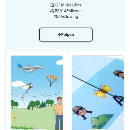
121
Materialien
53614
Follower
0
Following
Folgen