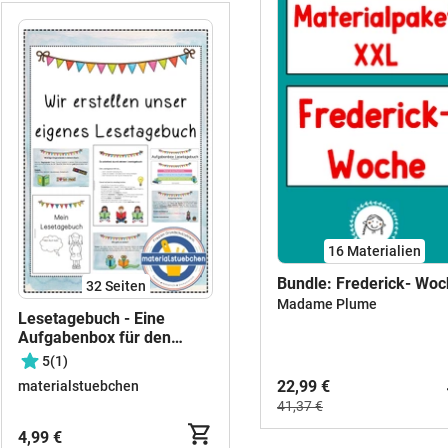
16 Materialien
Bundle: Frederick- Wo
32
Seiten
Madame Plume
Lesetagebuch - Eine
Aufgabenbox für den
Deutschunterricht
5
(1)
22,99 €
materialstuebchen
41,37 €
4,99 €