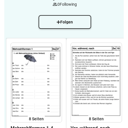
0
Following
Folgen
8
Seiten
8
Seiten