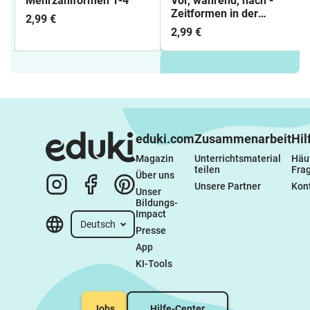
Mehrzahlformen 1-4
Vor, während, nach -
Zeitformen in der
2,99 €
richtigen Reihenfolge
2,99 €
eduki.com
Zusammenarbeit
Hil
Magazin
Unterrichtsmaterial 
Häuf
teilen
Fra
Über uns
Unsere Partner
Kon
Unser 
Bildungs-
Impact
Deutsch
Presse
App
KI-Tools
Jobs
Hilfe-Center