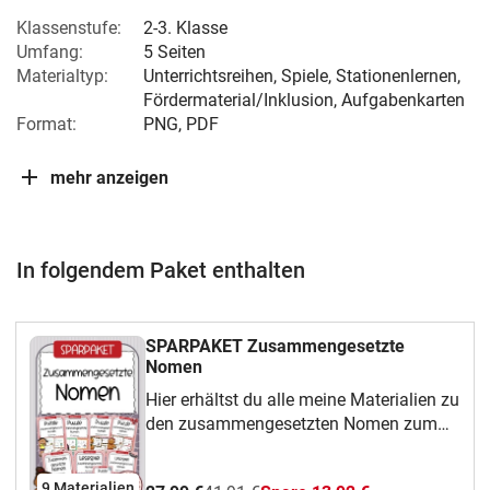
Klassenstufe:
2-3. Klasse
Umfang:
5 Seiten
Materialtyp:
Unterrichtsreihen, Spiele, Stationenlernen,
Fördermaterial/Inklusion, Aufgabenkarten
Format:
PNG, PDF
mehr anzeigen
In folgendem Paket enthalten
SPARPAKET Zusammengesetzte
Nomen
Hier erhältst du alle meine Materialien zu
den zusammengesetzten Nomen zum
Sparpreis.ArbeitsheftLesespiele PuzzleViel
Spaß mit dem Material!
9 Materialien