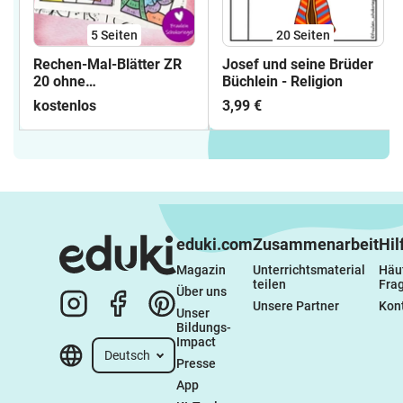
5
Seiten
20
Seiten
Rechen-Mal-Blätter ZR
Josef und seine Brüder
20 ohne
Büchlein - Religion
Zehnerübergang
kostenlos
3,99 €
eduki.com
Zusammenarbeit
Hil
Magazin
Unterrichtsmaterial 
Häuf
teilen
Fra
Über uns
Unsere Partner
Kon
Unser 
Bildungs-
Impact
Deutsch
Presse
App