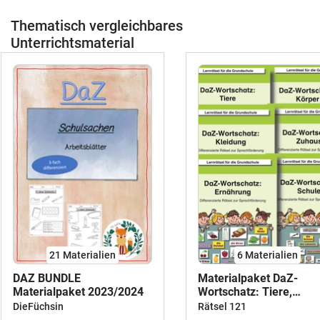
Thematisch vergleichbares
Unterrichtsmaterial
21 Materialien
6 Materialien
DAZ BUNDLE
Materialpaket DaZ-
Materialpaket 2023/2024
Wortschatz: Tiere,
Ernährung, Kleidung,
DieFüchsin
Rätsel 121
Zuhause, Schule, Körpe