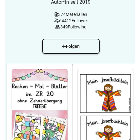
Autor*in seit 2019
374
Materialien
64412
Follower
349
Following
Folgen