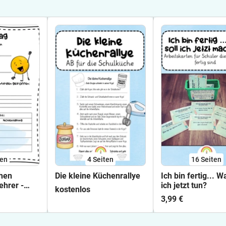
ten
4
Seiten
16
Seiten
chen
Die kleine Küchenrallye
Ich bin fertig... W
ehrer -
ich jetzt tun?
kostenlos
3,99 €