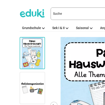
Grundschule
Sek I & II
Saisonal
An