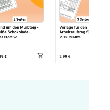
2
Seiten
3
Seiten
nd um den Mürbteig -
Vorlage für den
iße Schokolade-
Arbeitsauftrag für das
tronen-Tartelettes
Planungsteam
ss Creative
Miss Creative
99 €
2,99 €