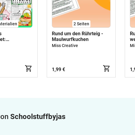
terialien
2
Seiten
s
Rund um den Rührteig -
Ru
et:
Maulwurfkuchen
we
aft /
Zi
Miss Creative
Mi
nd Haushalt
.)
1,99 €
1,
 von
Schoolstuffbyjas