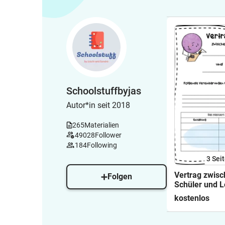
Schoolstuffbyjas
Autor*in seit 2018
265
Materialien
49028
Follower
184
Following
3
Sei
Vertrag zwis
Folgen
Schüler und L
Vorlage
kostenlos