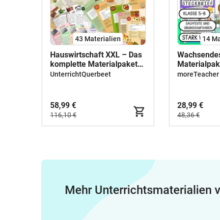
43 Materialien
14 Ma
Hauswirtschaft XXL – Das
Wachsende
komplette Materialpaket
Materialpak
für Ernährung,
Hauswirtsch
UnterrichtQuerbeet
moreTeacher
Nachhaltigkeit & Praxis
Ernährung u
(Klasse 5.-8
58,99 €
28,99 €
116,10 €
48,36 €
Mehr Unterrichtsmaterialien