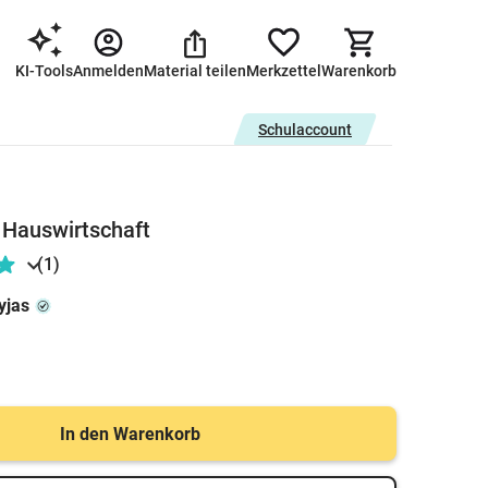
KI-Tools
Anmelden
Material teilen
Merkzettel
Warenkorb
Schulaccount
 Hauswirtschaft
(1)
yjas
In den Warenkorb