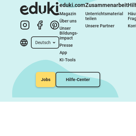
eduki.com
Zusammenarbeit
Hil
Magazin
Unterrichtsmaterial 
Häuf
teilen
Fra
Über uns
Unsere Partner
Kon
Unser 
Bildungs-
Impact
Deutsch
Presse
App
KI-Tools
Jobs
Hilfe-Center