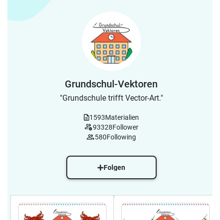
Grundschul-Vektoren
"Grundschule trifft Vector-Art."
1593
Materialien
93328
Follower
580
Following
Folgen