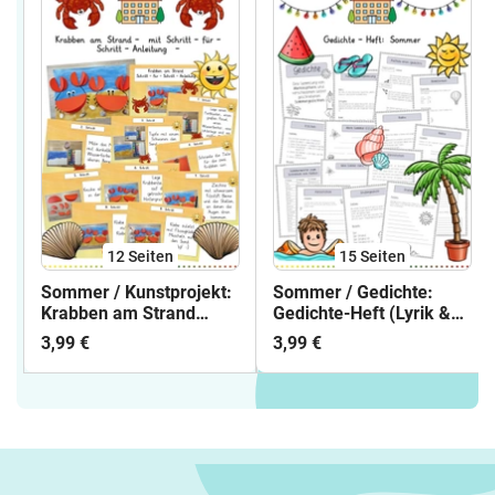
12
Seiten
15
Seiten
Sommer / Kunstprojekt:
Sommer / Gedichte:
Krabben am Strand
Gedichte-Heft (Lyrik &
(Malen & Basteln) -
Kreatives Schreiben) -
3,99 €
3,99 €
Kunst - Kl. 1/2
Deutsch - Kl. 3/4