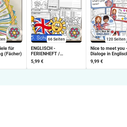
ten
66
Seiten
120
Seiten
ele für
ENGLISCH -
Nice to meet you -
ag (Fächer)
FERIENHEFT /
Dialoge in Englisc
WIEDERHOLUNGSHEFT -
(Materialpaket)
5,99 €
9,99 €
5. Schulstufe (Lösungen
inkludiert)