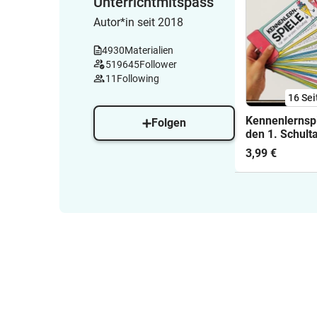
Unterrichtmitspass
Autor*in seit 2018
4930
Materialien
519645
Follower
11
Following
16
Sei
Kennenlernspi
Folgen
den 1. Schult
3,99 €