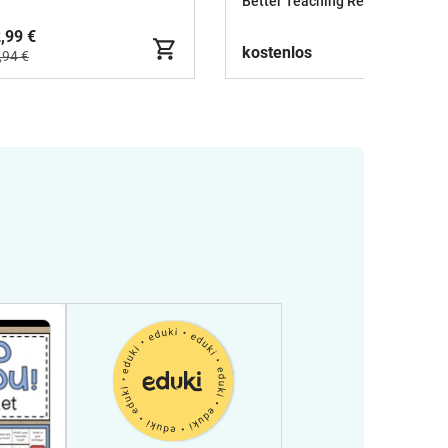
Better Teaching Resources I Cindy Seidler
,99 €
kostenlos
,94 €