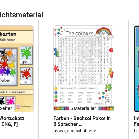
ichtsmaterial
Seiten
5 Materialien
(Wortschatz:
Farben - Suchsel Paket in
Im
 ENG, F]
5 Sprachen
Fa
(Fremdsprachenunterricht)
ve
resis.grundschulliebe
Le