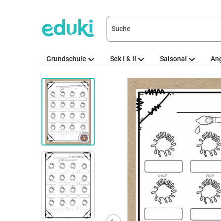
Grundschule
Sek I & II
Saisonal
An