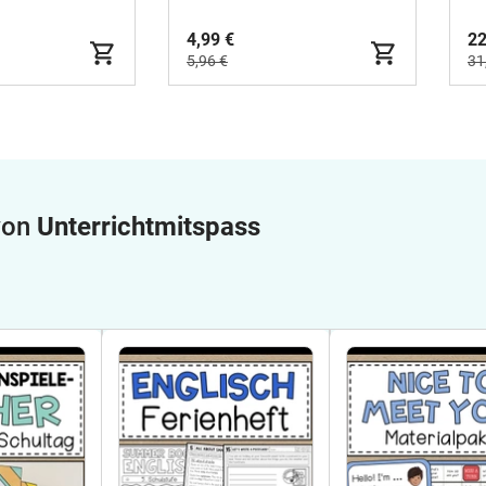
4,99 €
22
5,96 €
31
 von
Unterrichtmitspass