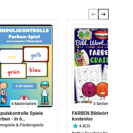
6 Materialien
3
Seiten
pulskontrolle Spiele
FARBEN Bildwörterbuch -
rben - in 6
kostenlos
rschiedenen Sprachen
rnspiele & Förderspiele
4.8
(3)