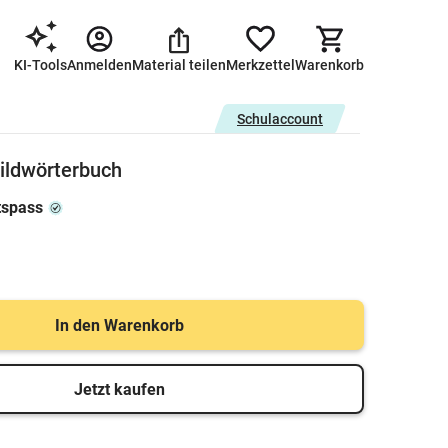
KI-Tools
Anmelden
Material teilen
Merkzettel
Warenkorb
Schulaccount
Bildwörterbuch
tspass
In den Warenkorb
Jetzt kaufen