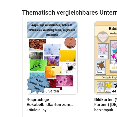
Thematisch vergleichbares Unterr
8
Seiten
44
4-sprachige
Bildkarten 
Vokabelbildkarten zum
Farben) [DE,
Thema "Farben"
FräuleinFoy
herzampult