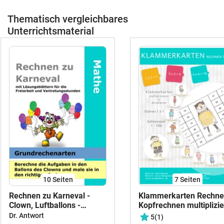
Thematisch vergleichbares
Unterrichtsmaterial
10
Seiten
7
Seiten
Rechnen zu Karneval -
Klammerkarten Rechn
Clown, Luftballons -
Kopfrechnen multiplizi
Addieren, Subtrahieren,
und dividieren im
Dr. Antwort
5
(1)