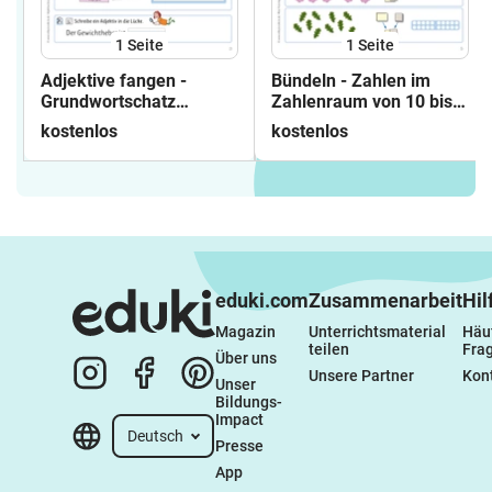
1
Seite
1
Seite
Adjektive fangen -
Bündeln - Zahlen im
Grundwortschatz
Zahlenraum von 10 bis
trainieren
20
kostenlos
kostenlos
eduki.com
Zusammenarbeit
Hil
Magazin
Unterrichtsmaterial 
Häuf
teilen
Fra
Über uns
Unsere Partner
Kon
Unser 
Bildungs-
Impact
Deutsch
Presse
App