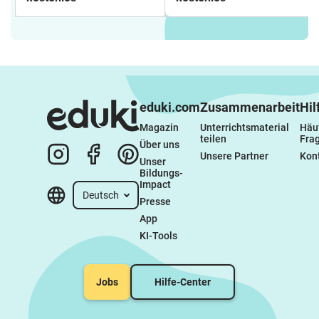
eduki.com
Zusammenarbeit
Hil
Magazin
Unterrichtsmaterial 
Häuf
teilen
Fra
Über uns
Unsere Partner
Kon
Unser 
Bildungs-
Impact
Deutsch
Presse
App
KI-Tools
Jobs
Hilfe-Center