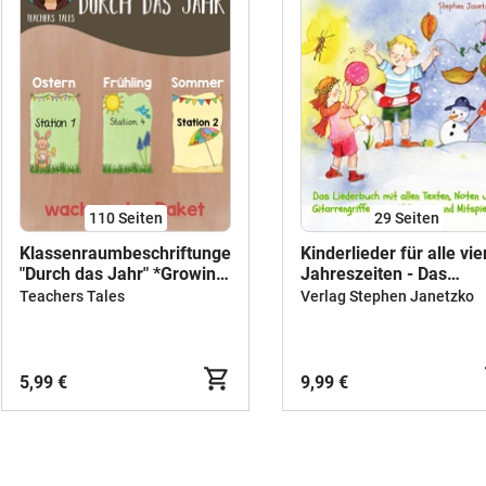
110
Seiten
29
Seiten
Klassenraumbeschriftungen
Kinderlieder für alle vie
"Durch das Jahr" *Growing
Jahreszeiten - Das
Bundle*
Liederbuch mit allen
Teachers Tales
Verlag Stephen Janetzko
Texten, Noten und
Gitarrengriffen zum
Mitsingen und Mitspiel
5,99 €
9,99 €