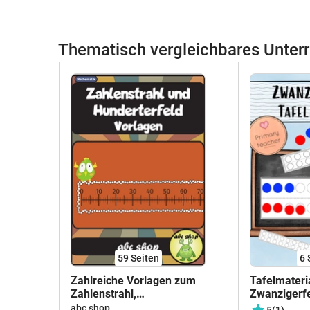
Thematisch vergleichbares Unterr
59
Seiten
6
Zahlreiche Vorlagen zum
Tafelmateri
Zahlenstrahl,
Zwanzigerfe
Hunderterfeld und
mit Plättch
abc shop