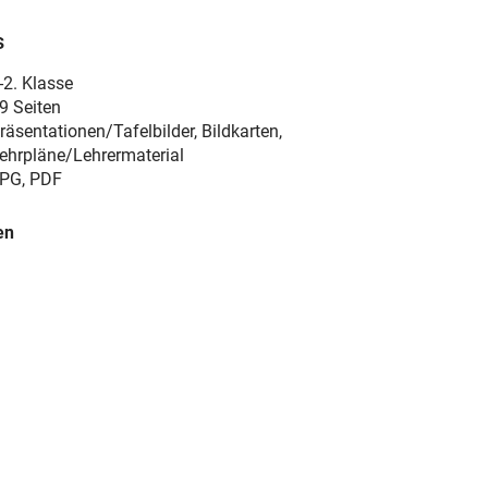
s
-2. Klasse
9 Seiten
räsentationen/Tafelbilder, Bildkarten,
ehrpläne/Lehrermaterial
PG, PDF
en