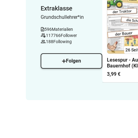
Extraklasse
Grundschullehrer*in
596
Materialien
117766
Follower
188
Following
26
Sei
Lesespur - A
Folgen
Bauernhof (Kl
3,99 €