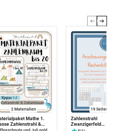
2 Materialien
19
Seiten
terialpaket Mathe 1.
Zahlenstrahl
asse Zahlenstrahl &
Zwanzigerfeld
hlenhäuser
Hunderterfeld
ffeeschnute und Juli gold