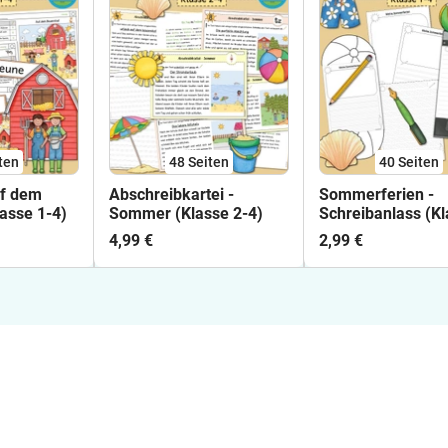
ten
48
Seiten
40
Seiten
uf dem
Abschreibkartei -
Sommerferien -
asse 1-4)
Sommer (Klasse 2-4)
Schreibanlass (Kl
4) #50mal50byext
4,99 €
2,99 €