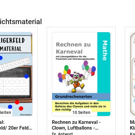
ichtsmaterial
Seiten
10
Seiten
al:
Rechnen zu Karneval -
Ma
ld/ 20er Feld
Clown, Luftballons -
Kl
en
Addieren, Subtrahieren,
Za
Dr. Antwort
Ka