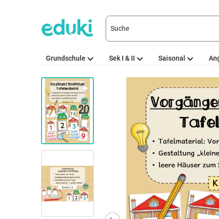
Grundschule
Sek I & II
Saisonal
An