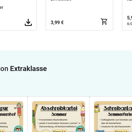
Multiplizieren und
er
Dividieren - Mathe
5,
3,99 €
6,
 von
Extraklasse