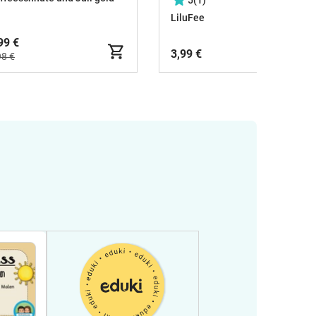
5
(1)
Tausenderbuch
LiluFee
99 €
3,99 €
98 €