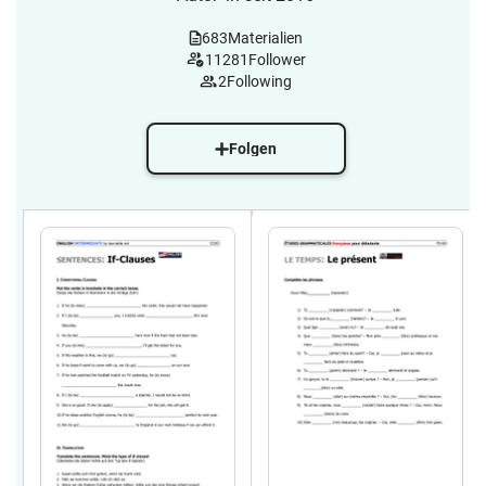
683
Materialien
11281
Follower
2
Following
Folgen