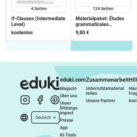
4
Seiten
124
Seiten
If-Clauses (Intermediate
Materialpaket: Études
Level)
grammaticales
françaises pour
kostenlos
9,80 €
débutants
eduki.com
Zusammenarbeit
Hil
Magazin
Unterrichtsmaterial 
Häuf
teilen
Fra
Über uns
Unsere Partner
Kon
Unser 
Bildungs-
Impact
Deutsch
Presse
App
KI-Tools