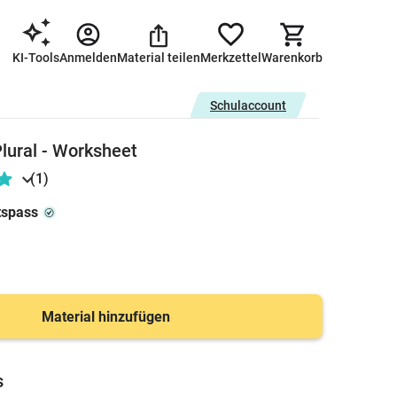
KI-Tools
Anmelden
Material teilen
Merkzettel
Warenkorb
Schulaccount
Plural - Worksheet
(1)
tspass
Material hinzufügen
s