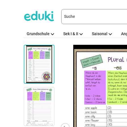
Grundschule
Sek I & II
Saisonal
An