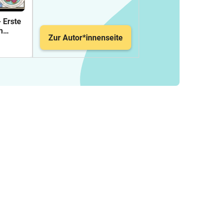
 Erste
h
Zur Autor*innenseite