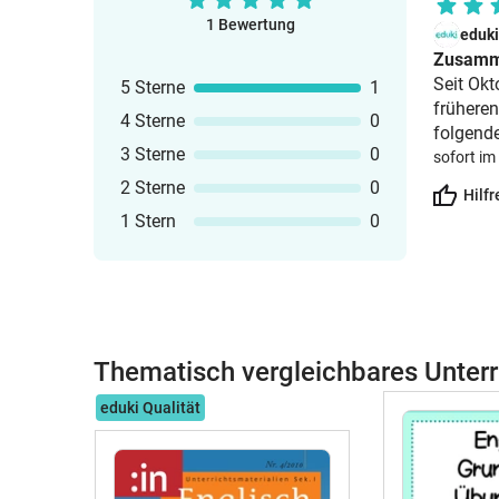
1 Bewertung
eduk
Zusamm
Seit Okt
5 Sterne
1
früheren
4 Sterne
0
folgende
3 Sterne
0
sofort im
2 Sterne
0
Hilfr
1 Stern
0
Thematisch vergleichbares Unterr
eduki Qualität