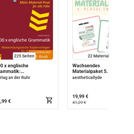
225
Seiten
22 Materialien
0 x englische
Wachsendes
rammatik:
Materialpaket 5. Klasse
wechslungsreiche
Englisch
rlag an der Ruhr
aestheticallyde
piervorlagen für die
kundarstufe
19,99 €
,99 €
41,29 €