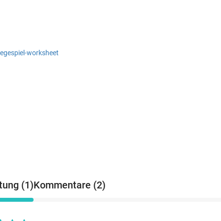
legespiel-worksheet
ung (1)
Kommentare (2)