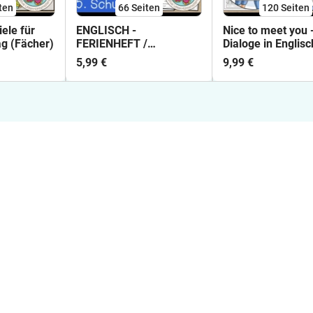
ten
66
Seiten
120
Seiten
ele für
ENGLISCH -
Nice to meet you -
ag (Fächer)
FERIENHEFT /
Dialoge in Englisc
WIEDERHOLUNGSHEFT -
(Materialpaket)
5,99 €
9,99 €
5. Schulstufe (Lösungen
inkludiert)