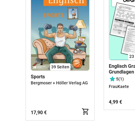
23
Englisch G
39
Seiten
Grundlagen
Sports
5
(1)
Bergmoser + Höller Verlag AG
FrauKaete
4,99 €
17,90 €