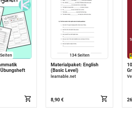
Seiten
134
Seiten
rammatik
Materialpaket: English
10
 Übungsheft
(Basic Level)
G
Ab
learnable.net
Ve
Ko
Se
8,90 €
26