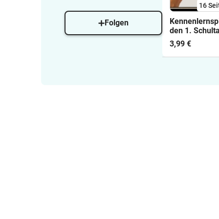
16
Sei
Kennenlernspi
Folgen
den 1. Schult
3,99 €