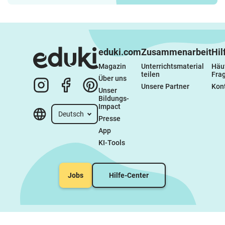
Schreibanlässe - erstes
Schreiben von
Geschichten
eduki.com
Zusammenarbeit
Hil
Magazin
Unterrichtsmaterial 
Häuf
teilen
Fra
Über uns
Unsere Partner
Kon
Unser 
Bildungs-
Impact
Deutsch
Presse
App
KI-Tools
Jobs
Hilfe-Center