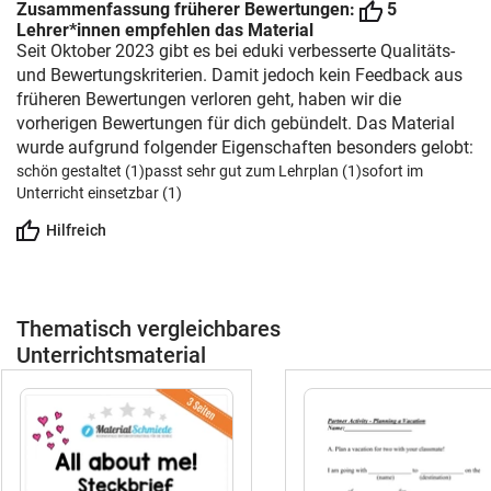
Englischunterricht der Grundschule kann
Zusammenfassung früherer Bewertungen:
5
mit Bildimpulsen auf motivierende Weise
Lehrer*innen empfehlen das Material
Seit Oktober 2023 gibt es bei eduki verbesserte Qualitäts-
unterstützt werden. Eventuelle
und Bewertungskriterien. Damit jedoch kein Feedback aus
Verstehenslücken durch jeweiliges
früheren Bewertungen verloren geht, haben wir die
Zeigen derjenigen flashcards visualisiert
vorherigen Bewertungen für dich gebündelt. Das Material
werden, die den Schlüsselbegriffen
wurde aufgrund folgender Eigenschaften besonders gelobt:
entsprechen. tags: #Bildkarten Englisch
schön gestaltet (1)
passt sehr gut zum Lehrplan (1)
#bundle Bildkarten #growing bundle
sofort im
Unterricht einsetzbar (1)
#wachsendes Materialpaket
#Komplettpaket #Gesamtpaket
Hilfreich
#Sparpaket #englisch paket
Thematisch vergleichbares
Unterrichtsmaterial