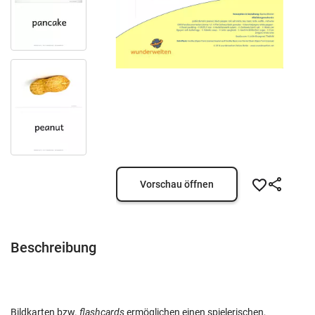
Vorschau öffnen
Beschreibung
Bildkarten bzw.
flashcards
ermöglichen einen spielerischen,