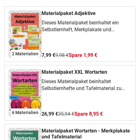
Materialpaket Adjektive
Dieses Materialpaket beinhaltet ein
Selbstlernheft, Merkplakate und
Tafelmaterial mit Bild- und Wortkarten
zum Thema Adjektive.SelbstlernheftAuf
18 Seiten gibt es zahlreiche Aufgaben
2 Materialien
7,99 €
9,98 €
Spare 1,99 €
rund um das Thema:drei farbige
Deckblätter (grün, rot, blau)ein Deckblatt
in schwarz/weiß zum Ausmalen2
Materialpaket XXL Wortarten
einführende Seiten
Dieses Materialpaket beinhaltet
(Adjektive/Adjektivenprobe)Das bin
Selbstlernhefte und Tafelmaterial zu
ichDas ist meine Lehrerin/Das ist mein
Nomen, Verben und Adjektiven.Die
LehrerPassende Adjektive finden - Bilder
Inhalte der einzelnen Materialien könnt
mit passendem Bild verbindenPassende
ihr in der jeweiligen
Adjektive finden - passendes Adjektiv zu
6 Materialien
26,99 €
35,94 €
Spare 8,95 €
Materialbeschreibung nachlesen.
Bildern aufschreibenAdjektive für
Gefühle - Gefühle mit Adjektiv
Materialpaket Wortarten - Merkplakate
beschreibenGegenteil - Gegenteil zu
und Tafelmaterial
vorgegebenem Adjektiv findenGegenteil -