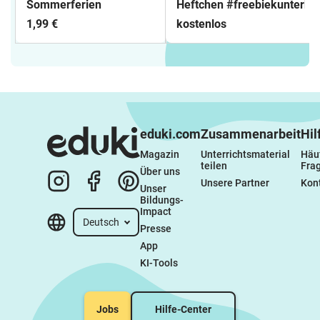
Sommerferien
Heftchen #freebiekunterbu
1,99 €
kostenlos
eduki.com
Zusammenarbeit
Hil
Magazin
Unterrichtsmaterial 
Häuf
teilen
Fra
Über uns
Unsere Partner
Kon
Unser 
Bildungs-
Impact
Deutsch
Presse
App
KI-Tools
Jobs
Hilfe-Center