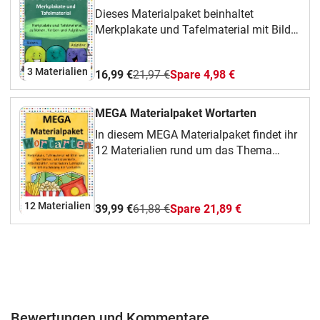
Dieses Materialpaket beinhaltet
gegenteilige Adjektiv zu Bildern
Merkplakate und Tafelmaterial mit Bild-
finden77Steigerungsformen -
und Wortkarten zu Nomen, Verben und
Steigerungsformen zu Grundstufe
Adjektiven.Die Inhalte der einzelnen
findenSteigerungsformen - fehlende
3 Materialien
16,99 €
21,97 €
Spare 4,98 €
Materialien könnt ihr in der jeweiligen
Steigerungsformen ergänzenSätze
Materialbeschreibung nachlesen.
schreiben - Sätze zu abgebildeten
Adjektiven schreibenVersion in
MEGA Materialpaket Wortarten
Druckschrift ist ebenfalls
In diesem MEGA Materialpaket findet ihr
enthalten.TafelmaterialMerkplakateAllgemei
12 Materialien rund um das Thema
InformationenAdjektivprobeTafelmaterial
Wortarten:Merkplakate und
- Bild- und Wortkarten zu:Adjektive
Tafelmaterial NomenSelbstlernheft
allgemeingegenteilige
NomenMerkplakate und Tafelmaterial
AdjektiveSteigerungsformen
12 Materialien
39,99 €
61,88 €
Spare 21,89 €
VerbenSelbstlernheft VerbenMerkplakate
und Tafelmaterial
AdjektiveSelbstlernheft
AdjektiveArbeitsblätter
WortartenWortartenpopcornWortartenpomme
Land WortartenWürfelaufgaben zu den
WortartenDie genaue Beschreibung der
Bewertungen und Kommentare