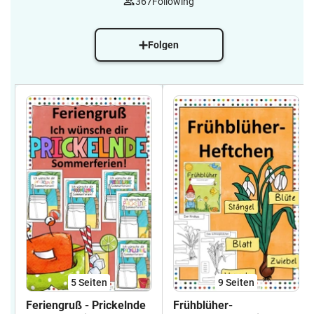
367
Following
Folgen
5
Seiten
9
Seiten
Feriengruß - Prickelnde
Frühblüher-