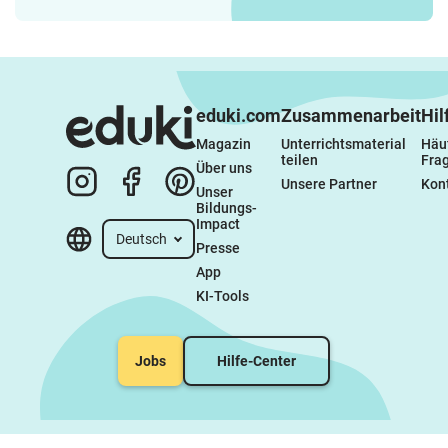
eduki.com
Zusammenarbeit
Hil
Magazin
Unterrichtsmaterial 
Häuf
teilen
Fra
Über uns
Unsere Partner
Kon
Unser 
Bildungs-
Impact
Deutsch
Presse
App
KI-Tools
Jobs
Hilfe-Center