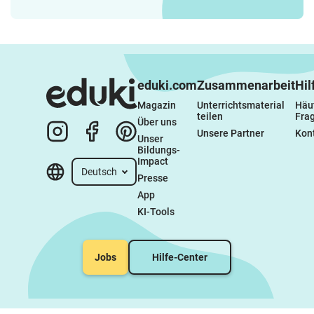
eduki.com
Zusammenarbeit
Hil
Magazin
Unterrichtsmaterial 
Häuf
teilen
Fra
Über uns
Unsere Partner
Kon
Unser 
Bildungs-
Impact
Deutsch
Presse
App
KI-Tools
Jobs
Hilfe-Center