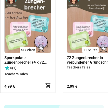
41
Seiten
11
Seiten
Sparkpaket:
72 Zungenbrecher in
Zungenbrecher (4 x 72
verbundener Grundschri
Karten!)
Teachers Tales
5
(1)
Teachers Tales
4,99 €
2,99 €