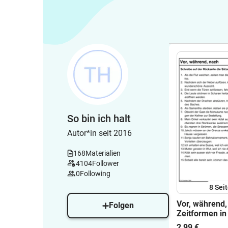
So bin ich halt
Autor*in seit 2016
168
Materialien
4104
Follower
0
Following
8
Sei
Vor, während,
Folgen
Zeitformen in
richtigen Rei
2,99 €