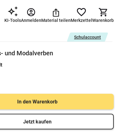
KI-Tools
Anmelden
Material teilen
Merkzettel
Warenkorb
Schulaccount
s- und Modalverben
lt
In den Warenkorb
Jetzt kaufen