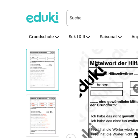
Grundschule
Sek I & II
Saisonal
An