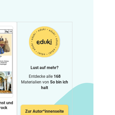
Lust auf mehr?
Entdecke alle
168
Materialien von
So bin ich
halt
unst und
rock
Zur Autor*innenseite