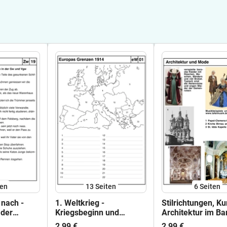
ten
13
Seiten
6
Seiten
 nach -
1. Weltkrieg -
Stilrichtungen, K
 der
Kriegsbeginn und
Architektur im Ba
henfolge
Kriegsende, Dolchstoss-
2,99 €
2,99 €