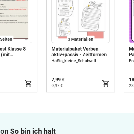
Seiten
3 Materialien
st Klasse 8
Materialpaket Verben -
Ma
(mit
aktiv+passiv - Zeitformen
Pa
)
un
HaSis_kleine_Schulwelt
Fr
7,99 €
18
9,97 €
23
 von
So bin ich halt