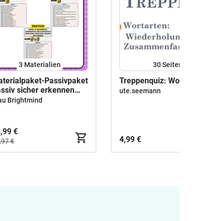
3 Materialien
30
Seiten
terialpaket-Passivpaket
Treppenquiz: Wortarten
ssiv sicher erkennen
ute.seemann
d anwenden Klasse 6
au Brightmind
,99 €
4,99 €
,97 €