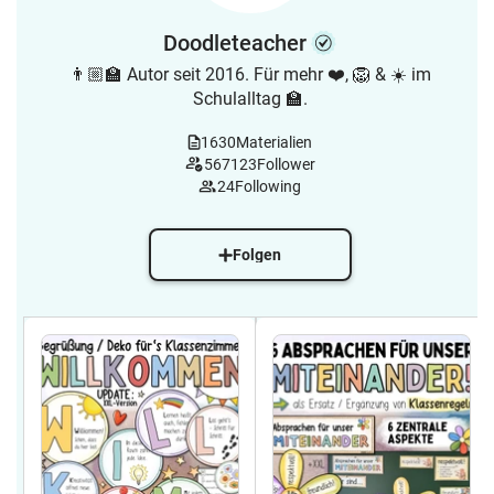
Doodleteacher
👨🏼‍🏫 Autor seit 2016. Für mehr ❤️, 🦁 & ☀️ im
Schulalltag 🏫.
1630
Materialien
567123
Follower
24
Following
Folgen