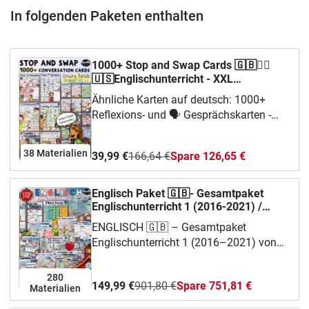
In folgenden Paketen enthalten
1000+ Stop and Swap Cards 🇬🇧✌🏼
🇺🇸Englischunterricht - XXL
Materialpaket
Ähnliche Karten auf deutsch: 1000+
Reflexions- und 🗣 Gesprächskarten -
MATERIALPAKETDas Paket wächst
weiter und enthält aktuell:NEU
38 Materialien
39,99 €
166,64 €
Spare 126,65 €
NEU: Summer 30+ Stop and Swap Cards
(Klasse 6-9) NEU: Stress and Relaxation -
40+ Stop and Swap CardsOur Earth and
Englisch Paket 🇬🇧- Gesamtpaket
the Environment - 50 Stop and Swap
Englischunterricht 1 (2016-2021) /
Doodleteacher
CardsBook Presentation - 50+ Stop and
ENGLISCH 🇬🇧 – Gesamtpaket
Swap Cards / EnglischunterrichtSimple
Englischunterricht 1 (2016–2021) von
Past - Stop & Swap Cards / GameSimple
Doodleteacher📦 Das u.a. ist im Material
Present - Stop & Swap Cards /
enthaltenThe English Tenses in
280
GameStop and Swap Cards - 30+
149,99 €
901,80 €
Spare 751,81 €
SketchnotesEnglische Grammatik in
Materialien
Conversation StartersStop & Swap Cards
SketchnotesIF Clauses / Conditionals 0,