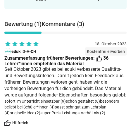
Aufwärmung oder Aktivierung und alle
offene
Schüler fragen den Partner die jeweilige
UnterrichtsformenVertretungsunterrichtDiffe
Frage und beantworten diese. Dies bietet
im KlassenverbandAktivierende Warm-
sich zum Beispiel auch in Form eines
Bewertung (1)
Kommentare (3)
Ups und SprachspieleErgänzung zu allen
Kugellagers an.--- -------------
gängigen Lehrwerken🎯 Pädagogische /
#übungenfürzwischendurch——Wenn du
wissenschaftliche
diese Art von Karten / Aktivität magst,
EinordnungKompetenzorientierter
18. Oktober 2023
dann schau doch auch mal
Englischunterricht mit Fokus auf
eduki D-A-CH
Kostenfrei erworben
beim SPARPAKETANGEBOT zu den 3
SprachhandelnVerbindung von
Zusammenfassung früherer Bewertungen:
36
Conditional Clauses vorbei. Dies enhält
Lehrer*innen empfehlen das Material
Grammatik, Wortschatz und
die folgenden 3 Sets:* Conditional
Seit Oktober 2023 gibt es bei eduki verbesserte Qualitäts-
KommunikationLernen durch
1 Stop & Swap Cards* Conditional
und Bewertungskriterien. Damit jedoch kein Feedback aus
Visualisierung, Wiederholung und
2 Stop & Swap Cards* Conditional
früheren Bewertungen verloren geht, haben wir die
AnwendungFörderung nachhaltigen
3 Stop & Swap
vorherigen Bewertungen für dich gebündelt. Das Material
Lernens durch vielfältige
Cards#schulstartmitlmp2019
wurde aufgrund folgender Eigenschaften besonders gelobt:
ZugängeAktivierung durch kooperative
sofort im Unterricht einsetzbar (9)
schön gestaltet (8)
besonders
und spielbasierte Methoden
beliebt bei Schüler*innen (4)
passt sehr gut zum Lehrplan
🧠 Geförderte KompetenzenMündliche
(4)
originelle Idee (2)
super Preis-Leistungs-Verhältnis (2)
SprachkompetenzGrammatikverständnis
und -anwendungWortschatzaufbau und -
Hilfreich
sicherungSprachbewusstseinKooperationsfäh