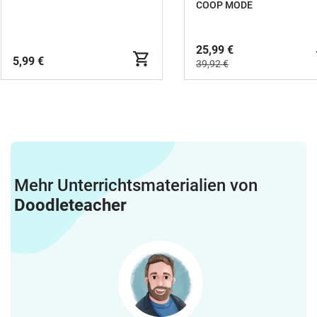
das Paket für Differenzierung?Ja, durch
COOP MODE
die Vielzahl an Formaten und
Schwierigkeitsgraden ist Differenzierung
gut möglich.Ist das Material auch für
25,99 €
5,99 €
spielerisches Lernen geeignet?Ja, ein
39,92 €
großer Teil des Pakets basiert auf
Spielen, Karten und kooperativen
Lernformen.
Mehr Unterrichtsmaterialien von
Doodleteacher