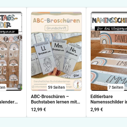
ten
59
Seiten
7
Seiten
ABC-Broschüren –
Editierbare
alender
Buchstaben lernen mit
Namensschilder 
Pastellfarben)
26 Miniheften
Boho-Stil
12,99 €
2,99 €
gen