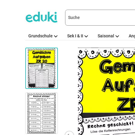
Grundschule
Sek I & II
Saisonal
An