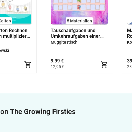
Seiten
5 Materialien
ten Rechnen
Tauschaufgaben und
Ma
 multiplizieren
Umkehraufgaben einer
Ro
ren im
Aufgabenfamilie
Muggitastisch
Ko
-1-100
Komplettpaket
owski
9,99 €
39
12,95 €
28
 von
The Growing Firsties