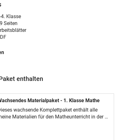
s
-4. Klasse
9 Seiten
rbeitsblätter
DF
en
Paket enthalten
achsendes Materialpaket - 1. Klasse Mathe
ieses wachsende Komplettpaket enthält alle
eine Materialien für den Matheunterricht in der 1.
lasse. Wenn ich weitere Materialien ergänze,
önnt ihr euch diese einfach kostenlos
erunterladen. Ihr habt dadurch keine weiteren