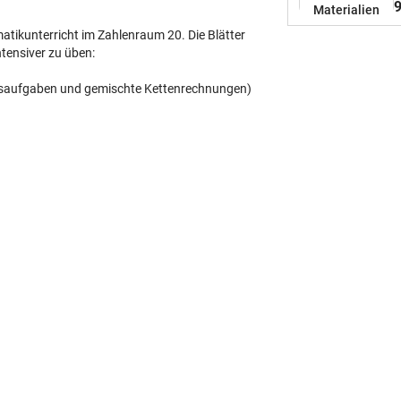
9
Materialien
A
A
matikunterricht im Zahlenraum 20. Die Blätter
o
tensiver zu üben:
t
)
nsaufgaben und gemischte Kettenrechnungen)
M
s
P
L
T
1
Z
2
Z
U
H
Z
Ü
G