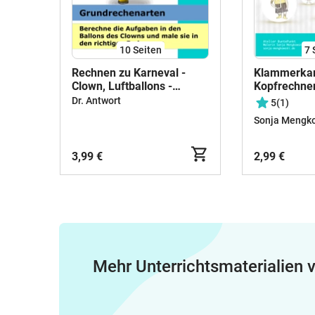
10
Seiten
7
Rechnen zu Karneval -
Klammerkar
Clown, Luftballons -
Kopfrechnen
Addieren, Subtrahieren,
und dividie
Dr. Antwort
5
(1)
Multiplizieren und
Zahlenraum
Sonja Mengk
Dividieren - Mathe
3,99 €
2,99 €
Mehr Unterrichtsmaterialien