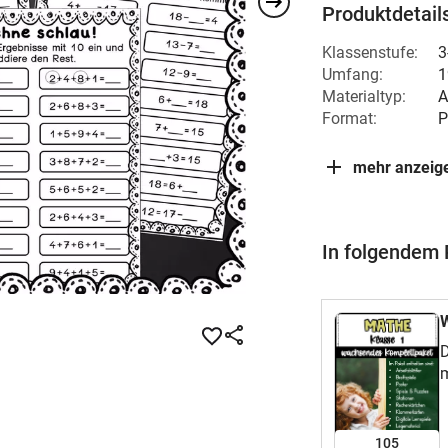
Produktdetail
Klassenstufe:
3
Umfang:
1
Materialtyp:
A
Format:
P
mehr anzeig
In folgendem 
W
D
m
K
k
h
105