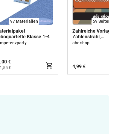
97 Materialien
59
Seiten
terialpaket
Zahlreiche Vorlagen zum
boquartette Klasse 1-4
Zahlenstrahl,
Hunderterfeld und
mpetenzparty
abc shop
Tausenderbuch
(Zahlenraum 10, 20, 100,
1000)
,00 €
4,99 €
1,55 €