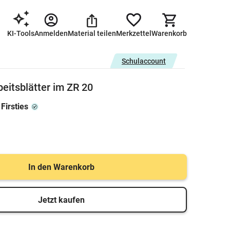
KI-Tools
Anmelden
Material teilen
Merkzettel
Warenkorb
Schulaccount
eitsblätter im ZR 20
Firsties
In den Warenkorb
Jetzt kaufen