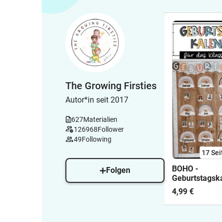
The Growing Firsties
Autor*in seit 2017
627
Materialien
126968
Follower
49
Following
17
Sei
BOHO -
Folgen
Geburtstagsk
(Regenbogen/
4,99 €
- Bastelvorla