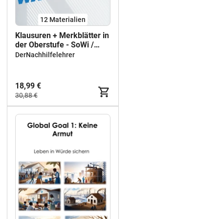
12 Materialien
Klausuren + Merkblätter in
der Oberstufe - SoWi /
Politik
DerNachhilfelehrer
18,99 €
30,88 €