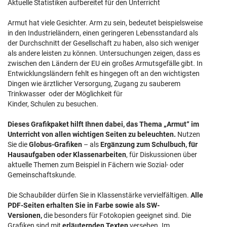
Aktuelle Statistiken aufbereitet für den Unterricht
Armut hat viele Gesichter. Arm zu sein, bedeutet beispielsweise
in den Industrieländern, einen geringeren Lebensstandard als
der Durchschnitt der Gesellschaft zu haben, also sich weniger
als andere leisten zu können. Untersuchungen zeigen, dass es
zwischen den Ländern der EU ein großes Armutsgefälle gibt. In
Entwicklungsländern fehlt es hingegen oft an den wichtigsten
Dingen wie ärztlicher Versorgung, Zugang zu sauberem
Trinkwasser oder der Möglichkeit für
Kinder, Schulen zu besuchen.
Dieses Grafikpaket hilft Ihnen dabei, das Thema „Armut“ im
Unterricht von allen wichtigen Seiten zu beleuchten.
Nutzen
Sie die
Globus-Grafiken
– als
Ergänzung zum Schulbuch, für
Hausaufgaben oder Klassenarbeiten
, für Diskussionen über
aktuelle Themen zum Beispiel in Fächern wie Sozial- oder
Gemeinschaftskunde.
Die Schaubilder dürfen Sie in Klassenstärke vervielfältigen.
Alle
PDF-Seiten erhalten Sie in Farbe sowie als SW-
Versionen,
die besonders für Fotokopien geeignet sind. Die
Grafiken sind mit
erläuternden Texten
versehen. Im