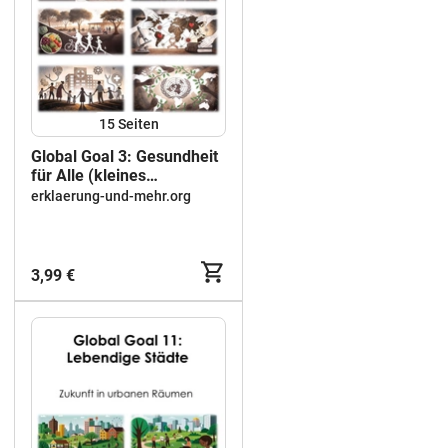
15
Seiten
Global Goal 3: Gesundheit
für Alle (kleines
Materialpaket)
erklaerung-und-mehr.org
3,99 €