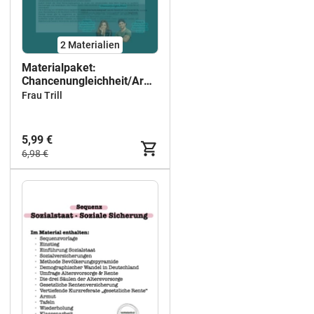
2 Materialien
Materialpaket:
Chancenungleichheit/Armut
und Reichtum
Frau Trill
5,99 €
6,98 €