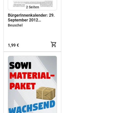
2
Seiten
BürgerInnenkalender: 29.
September 2012
Aktionstag UmFAIRteilen
Beuschel
1,99 €