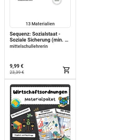
13 Materialien
Sequenz: Sozialstaat -
Soziale Sicherung (min. 17
Schulstunden)
mittelschullehrerin
9,99 €
23,39 €