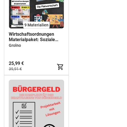
9 Materialien
Wirtschaftsordnungen
Materialpaket: Soziale
Marktwirtschaft,
Grolno
Planwirtschaft & Freie
Marktwirtschaft
25,99 €
39,91 €