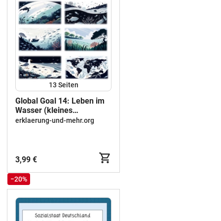
13
Seiten
Global Goal 14: Leben im
Wasser (kleines
Materialpaket)
erklaerung-und-mehr.org
3,99 €
−20%