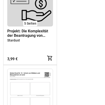
5
Seiten
Projekt: Die Komplexität
der Beantragung von
Bürgergeld (Arbeitsblatt
Stardust
mit Lösungen)
3,99 €