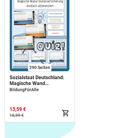
290
Seiten
Sozialstaat Deutschland:
Magische Wand
Sozialversicherung (3-fach
BildungFürAlle
differenziert, editiertbar)
13,59 €
16,99 €