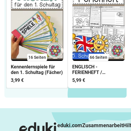
16
Seiten
66
Seiten
Kennenlernspiele für
ENGLISCH -
den 1. Schultag (Fächer)
FERIENHEFT /
WIEDERHOLUNGSHEFT -
3,99 €
5,99 €
5. Schulstufe (Lösungen
inkludiert)
eduki.com
Zusammenarbeit
Hil