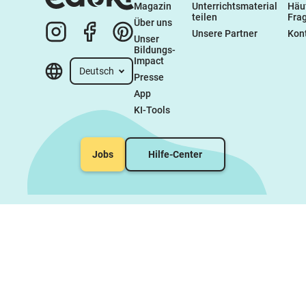
Magazin
Unterrichtsmaterial 
Häuf
teilen
Fra
Über uns
Unsere Partner
Kon
Unser 
Bildungs-
Impact
Deutsch
Presse
App
KI-Tools
Jobs
Hilfe-Center