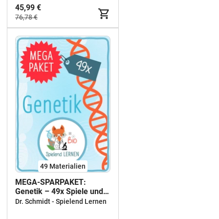
45,99 €
76,78 €
49 Materialien
MEGA-SPARPAKET:
Genetik – 49x Spiele und
Aktivitäten
Dr. Schmidt - Spielend Lernen