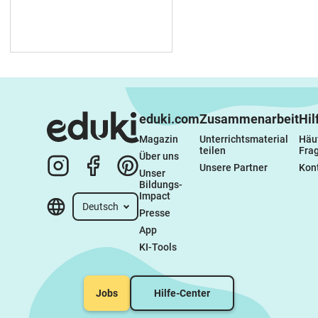
eduki.com
Zusammenarbeit
Hil
Magazin
Unterrichtsmaterial 
Häuf
teilen
Fra
Über uns
Unsere Partner
Kon
Unser 
Bildungs-
Impact
Deutsch
Presse
App
KI-Tools
Jobs
Hilfe-Center