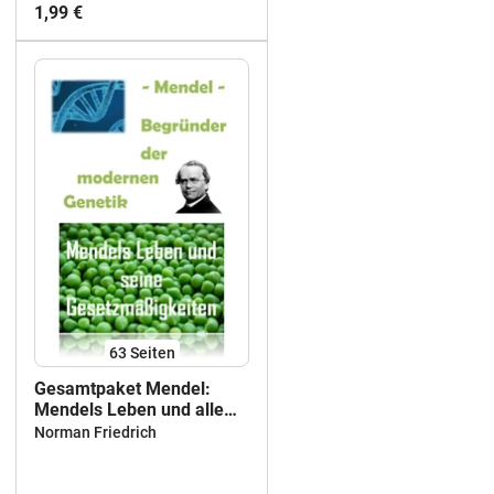
1,99 €
63
Seiten
Gesamtpaket Mendel:
Mendels Leben und alle
Mendel'schen Regeln
Norman Friedrich