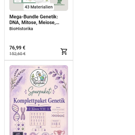
43 Materialien
Mega-Bundle Genetik:
DNA, Mitose, Meiose,
Mendel,
BioHistorika
Proteinbiosynthese &
Gentechnik - mit über 40
Materialien
76,99 €
152,60 €