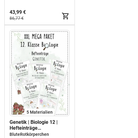
Wiederholung und
Lernkontrollen
43,99 €
86,77 €
5 Materialien
Genetik | Biologie 12 |
Hefteinträge
Materialpaket
BluteRotkörperchen