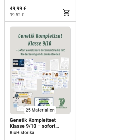
49,99 €
99,52 €
25 Materialien
Genetik Komplettset
Klasse 9/10 – sofort
einsetzbare
BioHistorika
Unterrichtsreihe mit