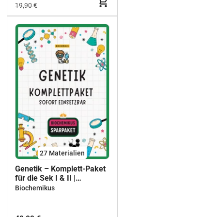
19,90 €
27 Materialien
Genetik – Komplett-Paket
für die Sek I & II |
Unterrichtseinheiten,
Biochemikus
Präsentationen,
Arbeitsblätter und
interaktives Material