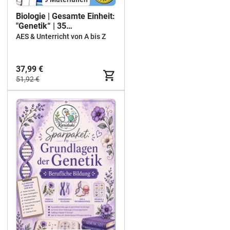
Biologie | Gesamte Einheit:
"Genetik“ | 35
Arbeitsblätter + Lösungen
AES & Unterricht von A bis Z
+ 8 Präsentationen |
Klasse 9 und 10
37,99 €
51,92 €