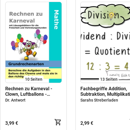
10
Seiten
13
Seiten
Rechnen zu Karneval -
Fachbegriffe Addition,
Clown, Luftballons -
Subtraktion, Multiplikat
Addieren, Subtrahieren,
Division
Dr. Antwort
Sarahs Streberladen
Multiplizieren und
Dividieren - Mathe
3,99 €
2,99 €