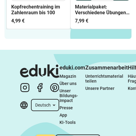
Kopfrechentraining im
Materialpaket:
Zahlenraum bis 100
Verschiedene Übungen
für die Auge-Hand-
4,99 €
7,99 €
Koordination
eduki.com
Zusammenarbeit
Hil
Magazin
Unterrichtsmaterial 
Häuf
teilen
Fra
Über uns
Unsere Partner
Kon
Unser 
Bildungs-
Impact
Deutsch
Presse
App
KI-Tools