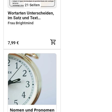
21
Seiten
Wortarten Unterscheiden,
im Satz und Text
anwenden Übungsheft mit
Frau Brightmind
Strategien und Lösungen
Klasse 5 & Klasse 6
7,99 €