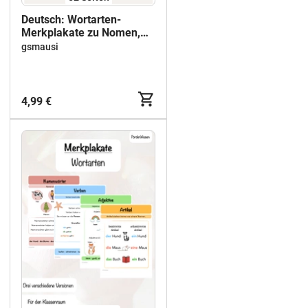
Deutsch: Wortarten-
Merkplakate zu Nomen,
Verben, Adjektiven &
gsmausi
Artikeln (Kl.2-4)
4,99 €