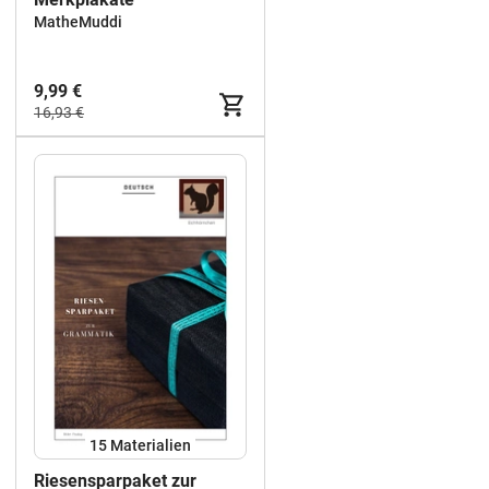
MatheMuddi
9,99 €
16,93 €
15 Materialien
Riesensparpaket zur