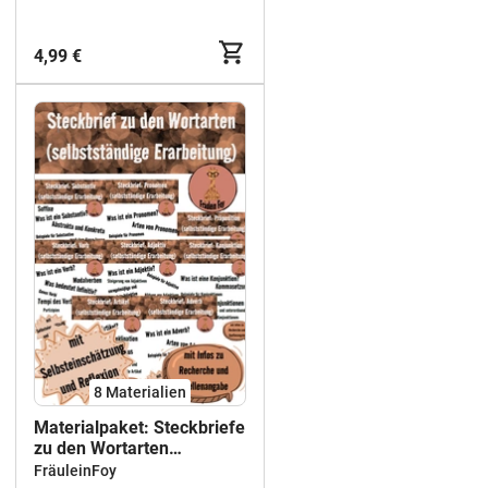
4,99 €
8 Materialien
Materialpaket: Steckbriefe
zu den Wortarten
(Wortarten selbstständig
FräuleinFoy