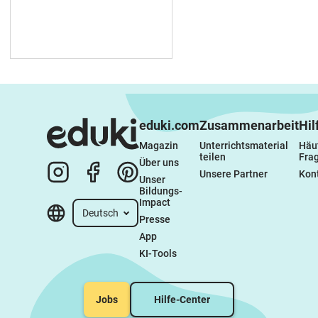
eduki.com
Zusammenarbeit
Hil
Magazin
Unterrichtsmaterial 
Häuf
teilen
Fra
Über uns
Unsere Partner
Kon
Unser 
Bildungs-
Impact
Deutsch
Presse
App
KI-Tools
Jobs
Hilfe-Center