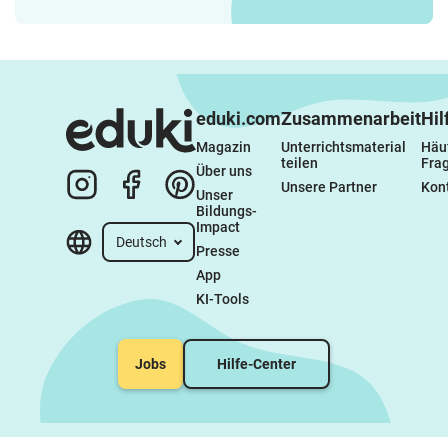
eduki.com
Zusammenarbeit
Hil
Magazin
Unterrichtsmaterial 
Häuf
teilen
Fra
Über uns
Unsere Partner
Kon
Unser 
Bildungs-
Impact
Deutsch
Presse
App
KI-Tools
Jobs
Hilfe-Center