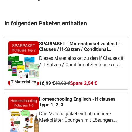
In folgenden Paketen enthalten
SPARPAKET - Materialpaket zu den If-
Clauses / If-Sätzen / Conditional
Sentences / Bedingungssätzen vom
Dieses Materialpaket zu den If Clauses ii
Typ2
/ If Sätzen / Conditional Sentences ii /
Bedingungssätzen vom Typ 2 enthält ein
Merkblatt, Arbeitsblätter mit Lösungen,
7 Materialien
16,99 €
19,93 €
Spare 2,94 €
Match-the-sentence-halves Übungen, ein
Boardgame, Tandem Activities,...
Homeschooling Englisch - if clauses
Type 1, 2, 3
Das Materialpaket enthält mehrere
Merkblätter, Übungen mit Lösungen,
Match-the-sentence-halves-Übungen