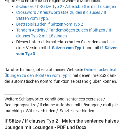
Ergänzend empfehle ich folgende weitere Materialien:
if-clauses / If-Sätze Typ 2 - Arbeitsblätter mit Lösungen
Crossword / Kreuzworträtsel zu den if clauses / If
Sätzen vom Typ 2
Brettspiel zu den if Sätzen vom Typ 2
Tandem Activity / Tandembögen zu den If Sätzen / If
clauses Typ 2 mit Lösungen
Dieses Unterrichtsmaterial erhalten Sie zudem auch in
einer Version mit
if-Sätzen vom Typ 1
und mit
if-Sätzen
vom Typ 3
Darüber hinaus gibt es auf meiner Webseite
Online Lückentext
Übungen zu den if-Sätzen vom Typ 2
, mit denen Ihre SuS dank
der automatischen Kontrollfunktion selbständig üben können.
__________
Weitere Schlagwörter: conditional sentences exercises /
Bedingungssätze / if clause Aufgaben mit Lösungen / multiple
matching / Sätze verbinden / Satzteile verbinden
If Sätze / if clauses Typ 2 - Match the sentence halves
Übungen mit Lösungen - PDF und Docx