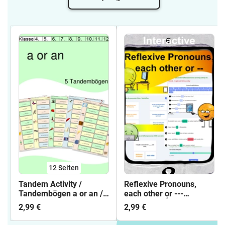
12
Seiten
Tandem Activity /
Reflexive Pronouns,
Tandembögen a or an /
each other or ---
indefinite article
Interactive 👆
2,99 €
2,99 €