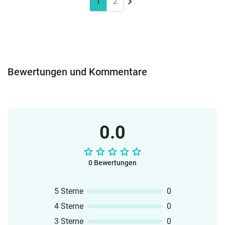
GamesCrosswordsDiktateeduki
1
2
CardsTandem Activities (Faltübungen
InteractivesStop & Swap CardsTandem
zur
ActivitiesTestsWords and Grammar
Partnerarbeit)TestsÜbersetzungsübungenWo
ÜbungenHier findest Du das
& Grammar Übungen...--- Weitere
Materialpaket für die 5. Klasse.Weitere
Schlagwörter ---Materialpaket Andreas
Schlagwörter:Sparpaket Englisch Klasse
Felis
6 / Englische Grammatik 6. Klasse /
Bewertungen und Kommentare
Materialpaket Englisch 6. Schulstufe
0.0
0 Bewertungen
5 Sterne
0
4 Sterne
0
3 Sterne
0