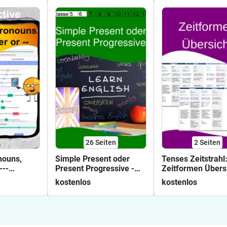
26
Seiten
2
Seiten
nouns,
Simple Present oder
Tenses Zeitstrahl
---
Present Progressive -
Zeitformen Übersi
Arbeitsblätter mit
Poster/Merkblatt
kostenlos
kostenlos
Lösungen