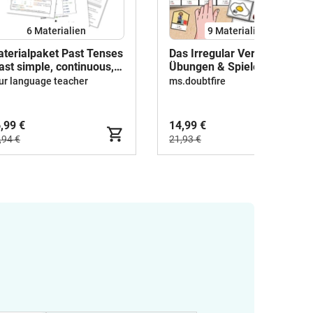
6 Materialien
9 Materialien
terialpaket Past Tenses
Das Irregular Verbs Paket |
ast simple, continuous,
Übungen & Spiele rund um
rfect, irregular verbs)
das Simple Past oder
ur language teacher
ms.doubtfire
irregular verbs
,99 €
14,99 €
,94 €
21,93 €