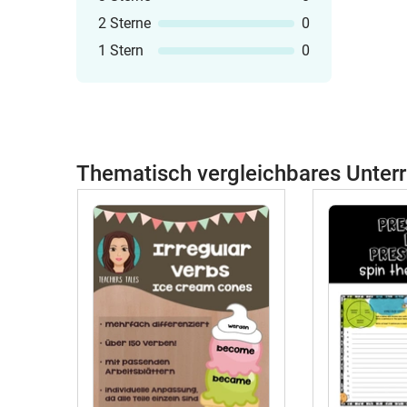
2 Sterne
0
1 Stern
0
Thematisch vergleichbares Unterr