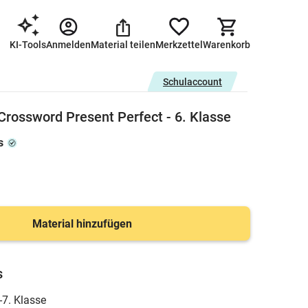
KI-Tools
Anmelden
Material teilen
Merkzettel
Warenkorb
Schulaccount
ossword Present Perfect - 6. Klasse
s
Material hinzufügen
s
-7. Klasse