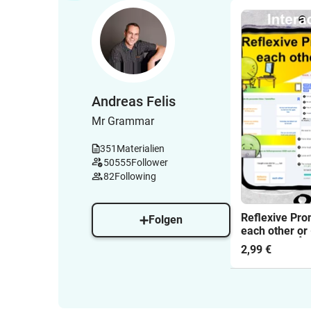
Andreas Felis
Mr Grammar
351
Materialien
50555
Follower
82
Following
Reflexive Pro
Folgen
each other or 
Interactive 👆
2,99 €