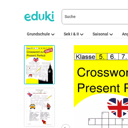
Grundschule
Sek I & II
Saisonal
An