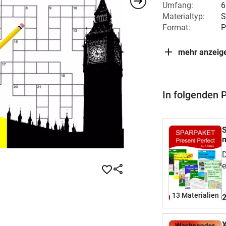
Umfang:
6
Materialtyp:
S
Format:
P
mehr anzeig
In folgenden 
S
m
D
e
I
Ü
13 Materialien
2
E
G
E
X