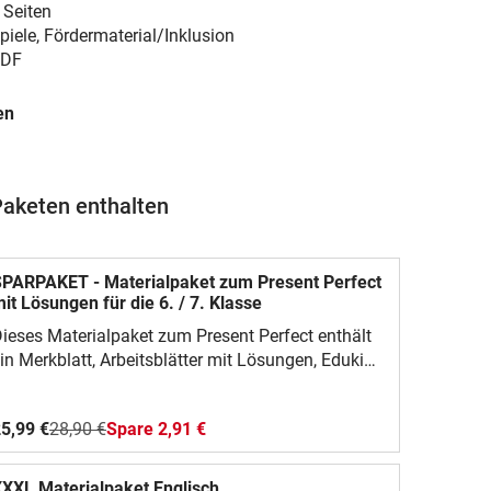
 Seiten
piele, Fördermaterial/Inklusion
DF
en
Paketen enthalten
PARPAKET - Materialpaket zum Present Perfect
it Lösungen für die 6. / 7. Klasse
ieses Materialpaket zum Present Perfect enthält
in Merkblatt, Arbeitsblätter mit Lösungen, Eduki
nteractives, Kreuzworträtsel,
bersetzungsübungen, ein Boardgame, einen
5,99 €
28,90 €
Spare 2,91 €
nglischtest zum Present Perfect, Words- and
rammarübungen, Tandem Activities,... für den
nglischunterricht in der 6. und 7. Klasse.Weitere
XXL Materialpaket Englisch