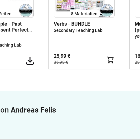
Seiten
8 Materialien
ple - Past
Verbs - BUNDLE
Ma
esent Perfect
(p
Secondary Teaching Lab
pe
yo
aching Lab
25,99 €
16
35,93 €
23
 von
Andreas Felis