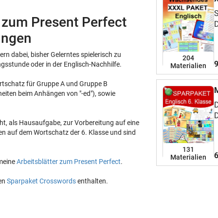
S
 zum Present Perfect
D
sungen
e
v
rn dabei, bisher Gelerntes spielerisch zu
M
204
9
ngsstunde oder in der Englisch-Nachhilfe.
Materialien
D
N
ortschatz für Gruppe A und Gruppe B
P
M
eiten beim Anhängen von "-ed"), sowie
G
D
H
D
Ü
icht, als Hausaufgabe, zur Vorbereitung auf eine
E
S
en auf dem Wortschatz der 6. Klasse und sind
Z
P
W
131
G
6
Materialien
 meine
Arbeitsblätter zum Present Perfect
.
M
G
S
den
Sparpaket Crosswords
enthalten.
G
M
S