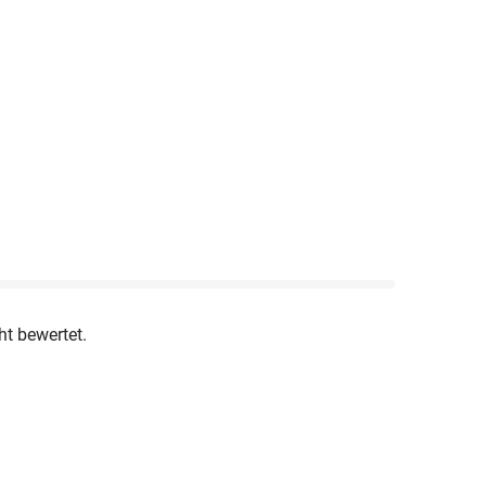
nglische Grammatik 6. Klasse / Materialpaket
nglisch 6. Schulstufe
ht bewertet.