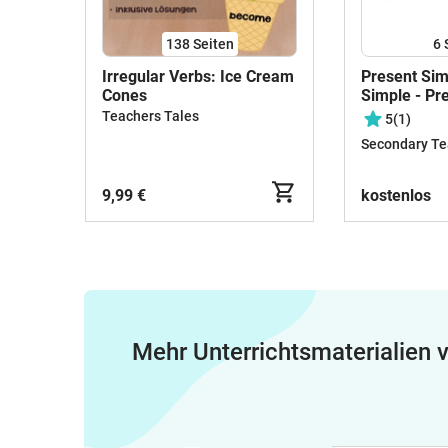
138
Seiten
6
Irregular Verbs: Ice Cream
Present Sim
Cones
Simple - Pr
Spin activity
Teachers Tales
5
(1)
Secondary Te
9,99 €
kostenlos
Mehr Unterrichtsmaterialien