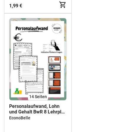
1,99 €
14
Seiten
Personalaufwand, Lohn
und Gehalt BwR 8 Lehrplan
Plus
EconoBelle