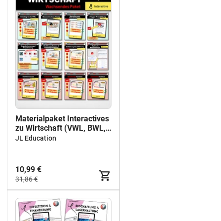
Materialpaket Interactives
zu Wirtschaft (VWL, BWL,
FiBu, KLR)
JL Education
10,99 €
31,86 €