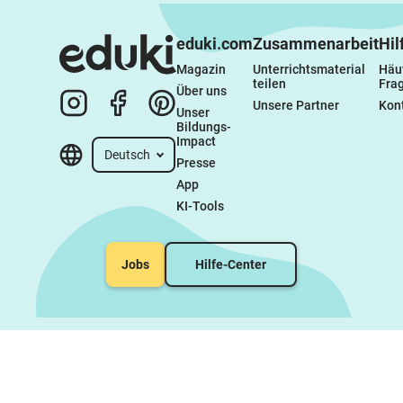
eduki.com
Zusammenarbeit
Hil
Magazin
Unterrichtsmaterial 
Häuf
teilen
Fra
Über uns
Unsere Partner
Kon
Unser 
Bildungs-
Impact
Deutsch
Presse
App
KI-Tools
Jobs
Hilfe-Center