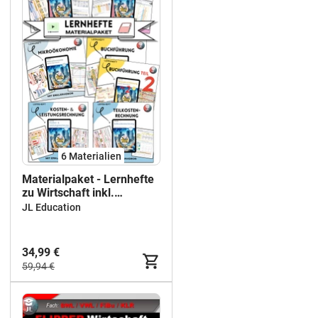
6 Materialien
Materialpaket - Lernhefte
zu Wirtschaft inkl.
Lösungshefte
JL Education
34,99 €
59,94 €