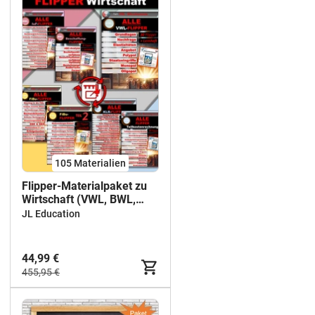
105 Materialien
Flipper-Materialpaket zu
Wirtschaft (VWL, BWL,
FiBu, KLR)
JL Education
44,99 €
455,95 €