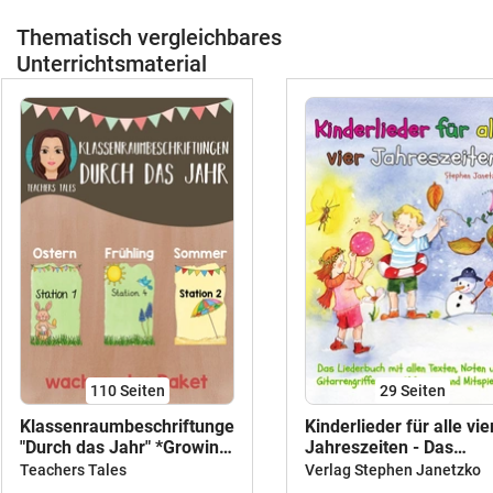
Thematisch vergleichbares
Unterrichtsmaterial
110
Seiten
29
Seiten
Klassenraumbeschriftungen
Kinderlieder für alle vie
"Durch das Jahr" *Growing
Jahreszeiten - Das
Bundle*
Liederbuch mit allen
Teachers Tales
Verlag Stephen Janetzko
Texten, Noten und