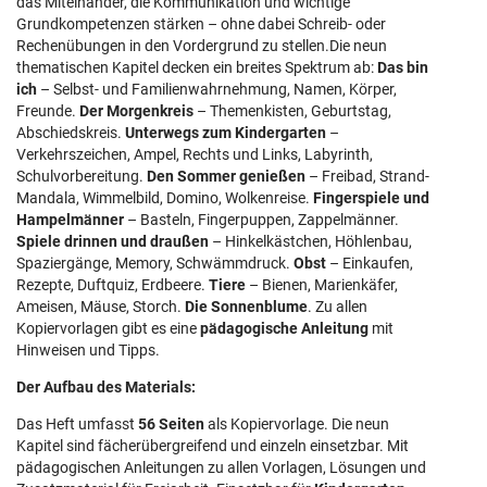
das Miteinander, die Kommunikation und wichtige
Grundkompetenzen stärken – ohne dabei Schreib- oder
Rechenübungen in den Vordergrund zu stellen.Die neun
thematischen Kapitel decken ein breites Spektrum ab:
Das bin
ich
– Selbst- und Familienwahrnehmung, Namen, Körper,
Freunde.
Der Morgenkreis
– Themenkisten, Geburtstag,
Abschiedskreis.
Unterwegs zum Kindergarten
–
Verkehrszeichen, Ampel, Rechts und Links, Labyrinth,
Schulvorbereitung.
Den Sommer genießen
– Freibad, Strand-
Mandala, Wimmelbild, Domino, Wolkenreise.
Fingerspiele und
Hampelmänner
– Basteln, Fingerpuppen, Zappelmänner.
Spiele drinnen und draußen
– Hinkelkästchen, Höhlenbau,
Spaziergänge, Memory, Schwämmdruck.
Obst
– Einkaufen,
Rezepte, Duftquiz, Erdbeere.
Tiere
– Bienen, Marienkäfer,
Ameisen, Mäuse, Storch.
Die Sonnenblume
. Zu allen
Kopiervorlagen gibt es eine
pädagogische Anleitung
mit
Hinweisen und Tipps.
Der Aufbau des Materials:
Das Heft umfasst
56 Seiten
als Kopiervorlage. Die neun
Kapitel sind fächerübergreifend und einzeln einsetzbar. Mit
pädagogischen Anleitungen zu allen Vorlagen, Lösungen und