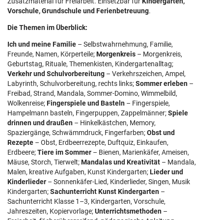
Zusatzmaterial für Freiarbeit. Einsetzbar für
Kindergarten,
Vorschule, Grundschule und Ferienbetreuung
.
Die Themen im Überblick:
Ich und meine Familie
– Selbstwahrnehmung, Familie,
Freunde, Namen, Körperteile;
Morgenkreis
– Morgenkreis,
Geburtstag, Rituale, Themenkisten, Kindergartenalltag;
Verkehr und Schulvorbereitung
– Verkehrszeichen, Ampel,
Labyrinth, Schulvorbereitung, rechts links;
Sommer erleben
–
Freibad, Strand, Mandala, Sommer-Domino, Wimmelbild,
Wolkenreise;
Fingerspiele und Basteln
– Fingerspiele,
Hampelmann basteln, Fingerpuppen, Zappelmänner;
Spiele
drinnen und draußen
– Hinkelkästchen, Memory,
Spaziergänge, Schwämmdruck, Fingerfarben;
Obst und
Rezepte
– Obst, Erdbeerrezepte, Duftquiz, Einkaufen,
Erdbeere;
Tiere im Sommer
– Bienen, Marienkäfer, Ameisen,
Mäuse, Storch, Tierwelt;
Mandalas und Kreativität
– Mandala,
Malen, kreative Aufgaben, Kunst Kindergarten;
Lieder und
Kinderlieder
– Sonnenkäfer-Lied, Kinderlieder, Singen, Musik
Kindergarten;
Sachunterricht Kunst Kindergarten
–
Sachunterricht Klasse 1–3, Kindergarten, Vorschule,
Jahreszeiten, Kopiervorlage;
Unterrichtsmethoden
–