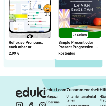
26
Seiten
Reflexive Pronouns,
Simple Present oder
each other or ---
Present Progressive -
Interactive 👆
Arbeitsblätter mit
2,99 €
kostenlos
Lösungen
eduki.com
Zusammenarbeit
Hil
Magazin
Unterrichtsmaterial 
Häuf
teilen
Fra
Über uns