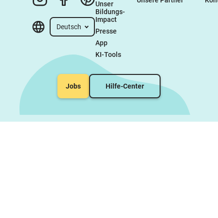
Unsere Partner
Kon
Unser 
Bildungs-
Impact
Deutsch
Presse
App
KI-Tools
Jobs
Hilfe-Center