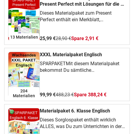
Present Perfect mit Lösungen für die 6.
/ 7. Klasse
Dieses Materialpaket zum Present
Perfect enthält ein Merkblatt,
Arbeitsblätter mit Lösungen, Eduki
Interactives, Kreuzworträtsel,
13 Materialien
25,99 €
28,90 €
Spare 2,91 €
Übersetzungsübungen, ein Boardgame,
einen Englischtest zum Present Perfect,
Words- and Grammarübungen, Tandem
XXXL Materialpaket Englisch
Activities,... für den Englischunterricht in
SPARPAKETMit diesem Materialpaket
der 6. und 7. Klasse.Weitere
bekommst Du sämtliche
Schlagwörter:materialpaket englisch
Unterrichtsmaterialien, die ich zur
andreas felis
englischen Grammatik erstellt habe. -
Abgesehen von den eduki Interactives.
204
99,99 €
488,23 €
Spare 388,24 €
Materialien
Zukünftig erscheinende Materialien
werden dem Paket hinzugefügt. Wenn
Du das Paket einmal gekauft hast,
Materialpaket 6. Klasse Englisch
erhältst Du alle Neuerscheinungen und
Dieses Sorglospaket enthält wirklich
Updates also kostenlos!Im Paket
ALLES, was Du zum Unterrichten in der
enthalten sind:ArbeitsblätterBoard
6. Klasse im Englischunterricht