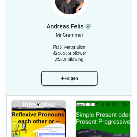
Andreas Felis
Mr Grammar
351
Materialien
50555
Follower
82
Following
Folgen