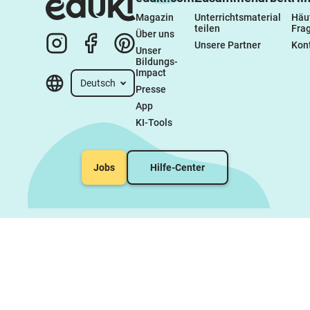
Magazin
Unterrichtsmaterial 
Häuf
teilen
Fra
Über uns
Unsere Partner
Kon
Unser 
Bildungs-
Impact
Deutsch
Presse
App
KI-Tools
Jobs
Hilfe-Center