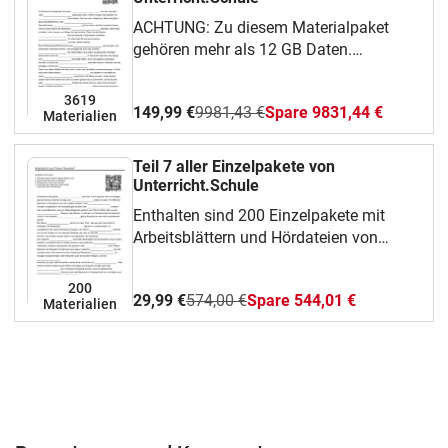
ACHTUNG: Zu diesem Materialpaket
gehören mehr als 12 GB Daten.
Aufgrund der großen Anzahl an
Einzelmaterialien mit Arbeitsblättern und
3619
149,99 €
9981,43 €
Spare 9831,44 €
Hördateien kann es zu Problemen und
Materialien
langen Wartezeiten beim
Sammeldownload kommen. Deshalb
Teil 7 aller Einzelpakete von
empfehle ich unbedingt die Verwendung
Unterricht.Schule
eines Downloadmanagers.WICHTIG:
Enthalten sind 200 Einzelpakete mit
Alternativ können alle erworbenen
Arbeitsblättern und Hördateien von
Einzelpakete unter dem Menüpunkt
Unterricht.Schule mit unterschiedlichsten
„Meine Materialien“ aber auch einzeln
Themen aus verschiedenen
200
heruntergeladen werden. Das
29,99 €
574,00 €
Spare 544,01 €
Unterrichtsfächern.
Materialien
Materialpaket enthält alle Einzelpakete
der unbebilderten Arbeitsblätter von
Unterricht.Schule. Eine Übersicht aller
Themen findet man hier.Die Einzelpakete
enthalten:Arbeitsblätter mit
LückentextenArbeitsblätter zum
HörverstehenHördateien