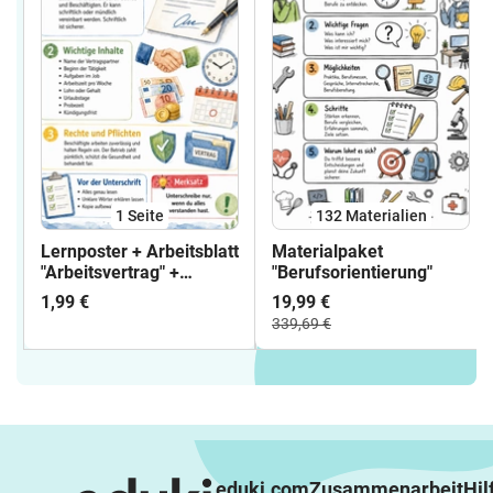
1
Seite
132 Materialien
Lernposter + Arbeitsblatt
Materialpaket
"Arbeitsvertrag" +
"Berufsorientierung"
interaktive Lösung &
1,99 €
19,99 €
MP3 + Mindmap +
339,69 €
Infografik
eduki.com
Zusammenarbeit
Hil