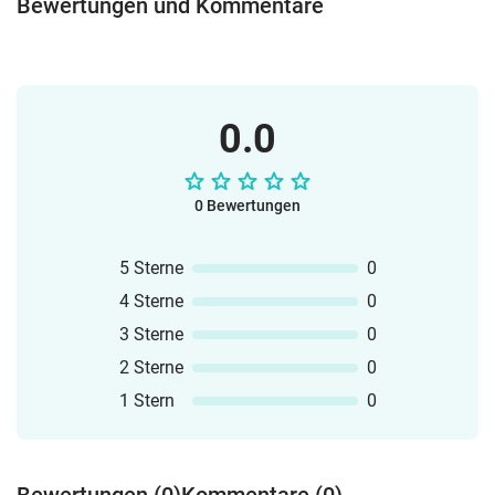
Bewertungen und Kommentare
(MP3)gegebenenfalls weitere
ErgänzungenACHTUNG: Das
Materialpaket kann aufgrund von
Kapazitätsgrenzen auf eduki.com nicht
mehr erweitert werden.
0.0
0 Bewertungen
5 Sterne
0
4 Sterne
0
3 Sterne
0
2 Sterne
0
1 Stern
0