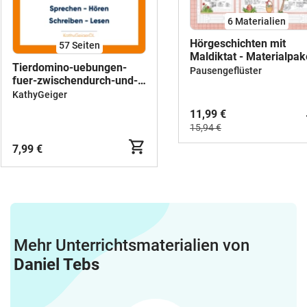
6 Materialien
Hörgeschichten mit
57
Seiten
Maldiktat - Materialpak
Tierdomino-uebungen-
Bundle (Klasse 1)
Pausengeflüster
fuer-zwischendurch-und-
wiederholen-mit-
KathyGeiger
Kartenspielen-
11,99 €
Schreibtraining-
15,94 €
Blankovorlagen-
Loesungen-DaF-DaZ-A1
7,99 €
Mehr Unterrichtsmaterialien von
Daniel Tebs