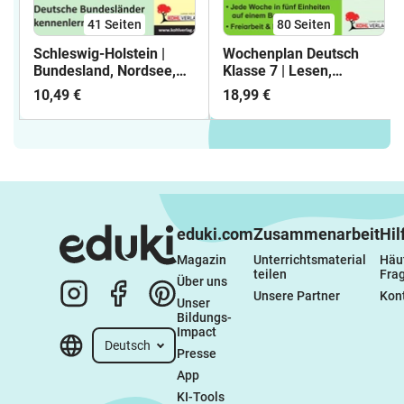
41
Seiten
80
Seiten
Schleswig-Holstein |
Wochenplan Deutsch
Bundesland, Nordsee,
Klasse 7 | Lesen,
Ostsee, Wattenmeer,
Schreiben,
10,49 €
18,99 €
Kiel, Lübeck, Hanse,
Rechtschreibung,
Landkarte |
Grammatik | 38
Sachunterricht Erdkunde
Wochenpläne für ein
Klasse 4-6 mit Lösungen
ganzes Schuljahr mit
Lösungen
eduki.com
Zusammenarbeit
Hil
Magazin
Unterrichtsmaterial 
Häuf
teilen
Fra
Über uns
Unsere Partner
Kon
Unser 
Bildungs-
Impact
Deutsch
Presse
App
KI-Tools