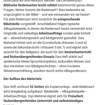
ohne dass wir ihre Herkunft kennen. Die Lernwerkstatt
Biblische Redensarten leicht erklärt
beantwortet genau diese
Fragen: Woher kommt die Redensart? Was bedeutete sie
ursprünglich in der Bibel – und wie verwenden wir sie heute?
Für jede Redensart wird zunächst die
entsprechende
Bibelstelle
vorgestellt. Anschließend folgen typische
Alltagsbeispiele, in denen die Redensart heute verwendet wird.
Originelle und vielseitige
Arbeitsaufträge
runden jede Einheit
ab – abwechslungsreich und kindgerecht gestaltet. Das
Material richtet sich an die Grundschule (Klassen 3 und 4)
sowie die Sekundarstufe I (Klassen 5 bis 7) und eignet sich
sowohl für den Religions- als auch für den
Deutschunterricht
und fächerübergreifenden Einsatz
.Das Heft stärkt auf
spielerische Weise Sprachkompetenz, kulturelles Wissen und
das Verstehen von Bibelgeschichten – ohne trockene
Wissensvermittlung, sondern durch echte Alltagsrelevanz.
Der Aufbau des Materials:
Das Heft umfasst
52 Seiten
als Kopiervorlage. Jede Redensart
wird dreigliedrig aufgebaut: Bibelstelle – Alltagsbeispiele –
Arbeitsaufträge. Das Material eignet sich für
Freiarbeit,
fächerübergreifenden Unterricht und selbstständiges