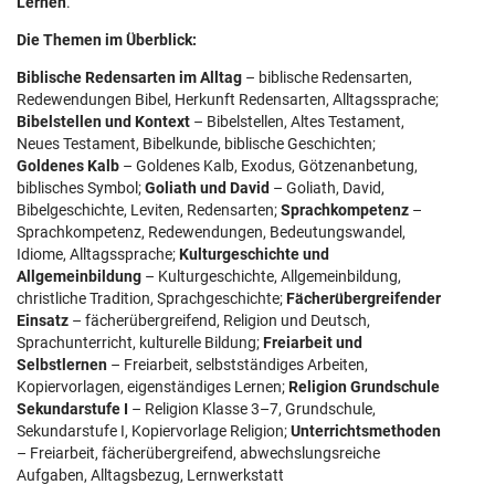
Lernen
.
Die Themen im Überblick:
Biblische Redensarten im Alltag
– biblische Redensarten,
Redewendungen Bibel, Herkunft Redensarten, Alltagssprache;
Bibelstellen und Kontext
– Bibelstellen, Altes Testament,
Neues Testament, Bibelkunde, biblische Geschichten;
Goldenes Kalb
– Goldenes Kalb, Exodus, Götzenanbetung,
biblisches Symbol;
Goliath und David
– Goliath, David,
Bibelgeschichte, Leviten, Redensarten;
Sprachkompetenz
–
Sprachkompetenz, Redewendungen, Bedeutungswandel,
Idiome, Alltagssprache;
Kulturgeschichte und
Allgemeinbildung
– Kulturgeschichte, Allgemeinbildung,
christliche Tradition, Sprachgeschichte;
Fächerübergreifender
Einsatz
– fächerübergreifend, Religion und Deutsch,
Sprachunterricht, kulturelle Bildung;
Freiarbeit und
Selbstlernen
– Freiarbeit, selbstständiges Arbeiten,
Kopiervorlagen, eigenständiges Lernen;
Religion Grundschule
Sekundarstufe I
– Religion Klasse 3–7, Grundschule,
Sekundarstufe I, Kopiervorlage Religion;
Unterrichtsmethoden
– Freiarbeit, fächerübergreifend, abwechslungsreiche
Aufgaben, Alltagsbezug, Lernwerkstatt