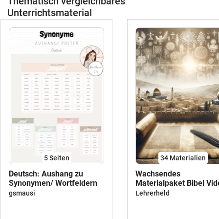
Thematisch vergleichbares
Unterrichtsmaterial
5
Seiten
34 Materialien
Deutsch: Aushang zu
Wachsendes
Synonymen/ Wortfeldern
Materialpaket Bibel Vi
Prophetie Apokalyptik
gsmausi
Lehrerheld
Evangelium Genesis us