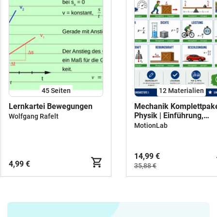
45
Seiten
12 Materialien
Lernkartei Bewegungen
Mechanik Komplettpak
Physik | Einführung,
Wolfgang Rafelt
Übungen & Lösungen |
MotionLab
Klasse 7–8
14,99 €
4,99 €
35,88 €