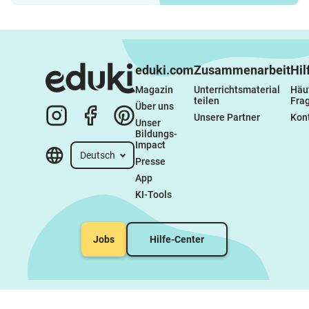
eduki.com
Zusammenarbeit
Hil
Magazin
Unterrichtsmaterial 
Häuf
teilen
Fra
Über uns
Unsere Partner
Kon
Unser 
Bildungs-
Impact
Deutsch
Presse
App
KI-Tools
Jobs
Hilfe-Center