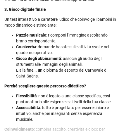
3. Gioco digitale finale
Un test interattivo a carattere ludico che coinvolge i bambini in
modo dinamico e stimolante:
Puzzle musicale
: ricomponi l'immagine ascoltando il
brano corrispondente.
Cruciverba
: domande basate sulle attività svolte nel
quaderno operativo.
Gioco degli abbinamenti
: associa gli audio degli
strumenti alle immagini degli animali.
E alla fine...
u
n diploma da esperto del Carnevale di
Saint-Saëns.
Perché scegliere questo percorso didattico?
Flessibilità
: non è legato a una classe specifica, così
puoi adattarlo alle esigenze e ai livelli della tua classe.
Accessibilità
: tutto è progettato per essere chiaro e
intuitivo, anche per insegnanti senza esperienza
musicale.
Coinvolgimento
: combina ascolto, creatività e gioco per