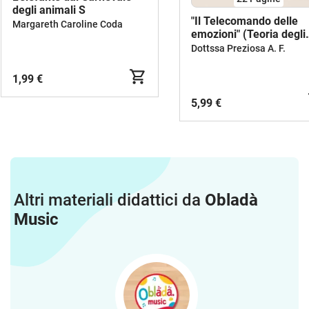
degli animali S
"Il Telecomando delle
Margareth Caroline Coda
emozioni" (Teoria degli
Affetti)
Dottssa Preziosa A. F.
1,99 €
5,99 €
Altri materiali didattici da
Obladà
Music