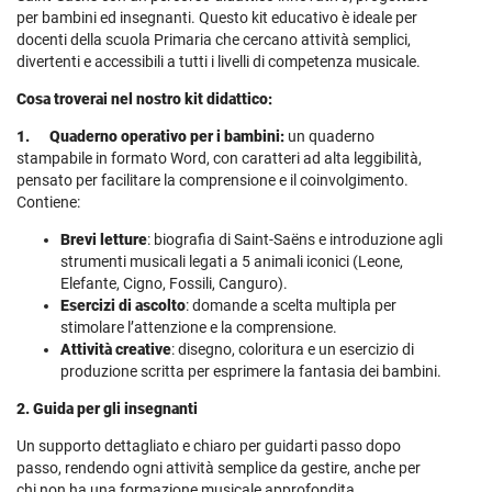
per bambini ed insegnanti. Questo kit educativo è ideale per
docenti della scuola Primaria che cercano attività semplici,
divertenti e accessibili a tutti i livelli di competenza musicale.
Cosa troverai nel nostro kit didattico:
1.
Quaderno operativo per i bambini:
un quaderno
stampabile in formato Word, con caratteri ad alta leggibilità,
pensato per facilitare la comprensione e il coinvolgimento.
Contiene:
Brevi letture
: biografia di Saint-Saëns e introduzione agli
strumenti musicali legati a 5 animali iconici (Leone,
Elefante, Cigno, Fossili, Canguro).
Esercizi di ascolto
: domande a scelta multipla per
stimolare l’attenzione e la comprensione.
Attività creative
: disegno, coloritura e un esercizio di
produzione scritta per esprimere la fantasia dei bambini.
2. Guida per gli insegnanti
Un supporto dettagliato e chiaro per guidarti passo dopo
passo, rendendo ogni attività semplice da gestire, anche per
chi non ha una formazione musicale approfondita.