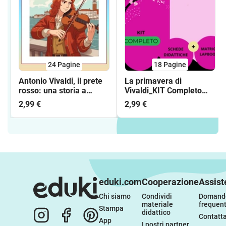
24
Pagine
18
Pagine
Antonio Vivaldi, il prete
La primavera di
rosso: una storia a
Vivaldi_KIT Completo
fumetti
(Schede didattiche +
2,99 €
2,99 €
Matrici per Lapbook)
eduki.com
Cooperazione
Assist
Chi siamo
Condividi 
Domande
materiale 
frequent
Stampa
didattico
Contatta
App
I nostri partner