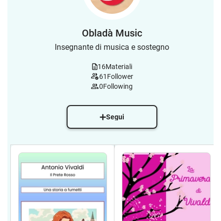
Obladà Music
Insegnante di musica e sostegno
16
Materiali
61
Follower
0
Following
Segui