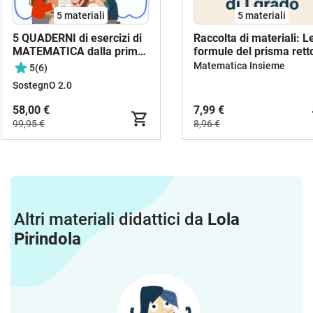
5 materiali
5 materiali
5 QUADERNI di esercizi di
Raccolta di materiali: L
MATEMATICA dalla prima
formule del prisma rett
alla quinta (in formato
Matematica Insieme
5
(6)
PDF)
SostegnO 2.0
58,00 €
7,99 €
99,95 €
8,96 €
Altri materiali didattici da
Lola
Pirindola