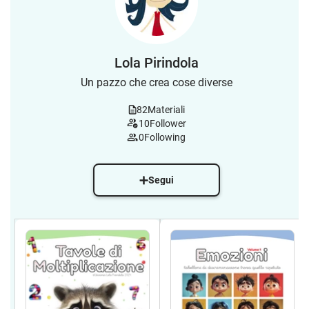
Lola Pirindola
Un pazzo che crea cose diverse
82
Materiali
10
Follower
0
Following
Segui