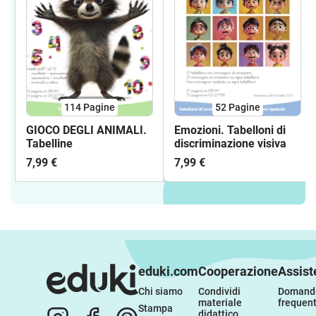
114
Pagine
52
Pagine
GIOCO DEGLI ANIMALI.
Emozioni. Tabelloni di
Tabelline
discriminazione visiva
7,99 €
7,99 €
eduki.com
Cooperazione
Assist
Chi siamo
Condividi 
Domande
materiale 
frequent
Stampa
didattico