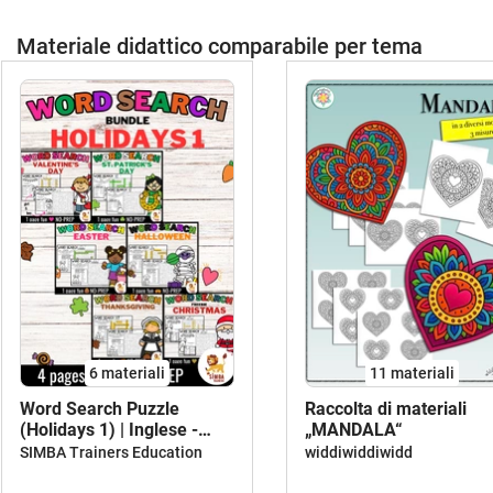
Materiale didattico comparabile per tema
6 materiali
11 materiali
Word Search Puzzle
Raccolta di materiali
(Holidays 1) | Inglese -
„MANDALA“
Bundle (Raccolta)
SIMBA Trainers Education
widdiwiddiwidd