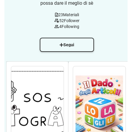
possa dare il meglio di sè
23
Materiali
52
Follower
4
Following
Segui