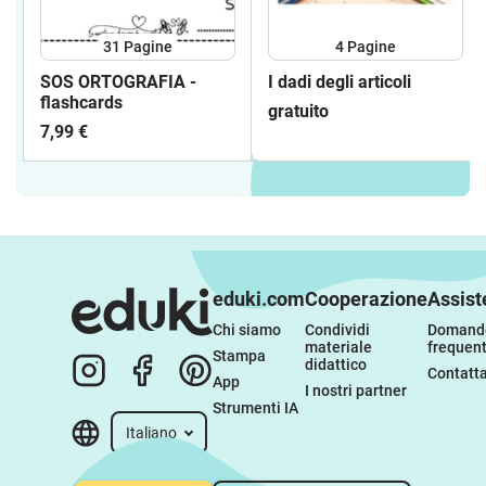
31
Pagine
4
Pagine
SOS ORTOGRAFIA -
I dadi degli articoli
flashcards
gratuito
7,99 €
eduki.com
Cooperazione
Assist
Chi siamo
Condividi 
Domande
materiale 
frequent
Stampa
didattico
Contatta
App
I nostri partner
Strumenti IA
Italiano