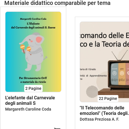
Materiale didattico comparabile per tema
2
Pagine
L'elefante dal Carnevale
22
Pagine
degli animali S
"Il Telecomando delle
Margareth Caroline Coda
emozioni" (Teoria degli
Affetti)
Dottssa Preziosa A. F.