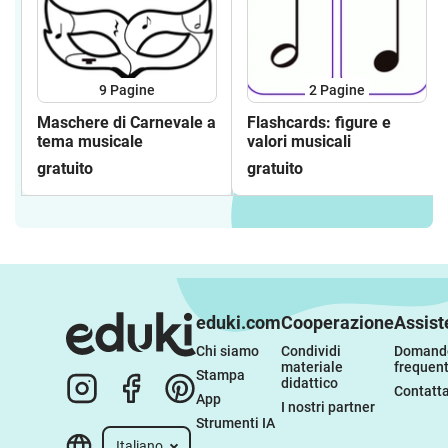
9
Pagine
2
Pagine
Maschere di Carnevale a
Flashcards: figure e
tema musicale
valori musicali
gratuito
gratuito
eduki.com
Cooperazione
Assist
Chi siamo
Condividi 
Domande
materiale 
frequent
Stampa
didattico
Contatta
App
I nostri partner
Strumenti IA
Italiano