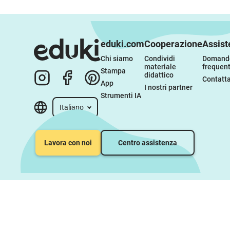
eduki.com
Cooperazione
Assist
Chi siamo
Condividi 
Domande
materiale 
frequent
Stampa
didattico
Contatta
App
I nostri partner
Strumenti IA
Italiano
Lavora con noi
Centro assistenza