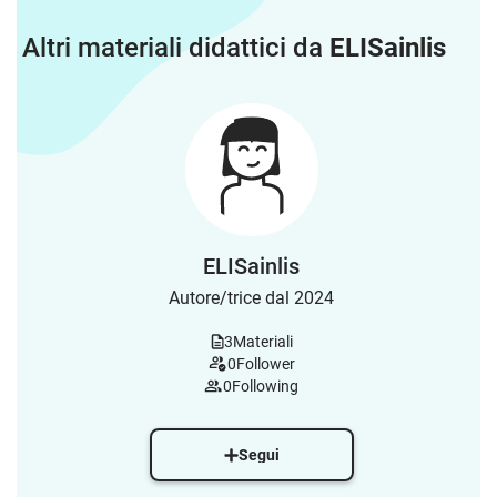
Altri materiali didattici da
ELISainlis
ELISainlis
Autore/trice dal 2024
3
Materiali
0
Follower
0
Following
Segui