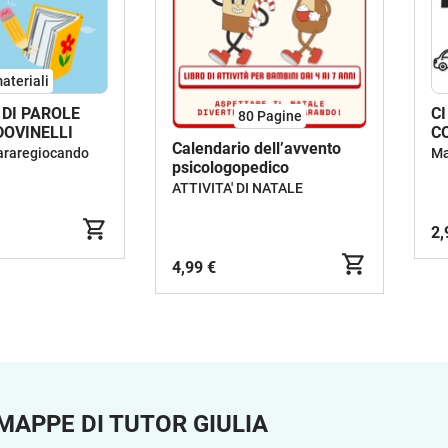
ateriali
 DI PAROLE
C
80
Pagine
DOVINELLI
C
Calendario dell’avvento
araregiocando
Ma
psicologopedico
ATTIVITA' DI NATALE
2,
4,99 €
MAPPE DI TUTOR GIULIA