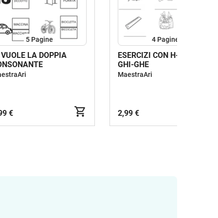
5
Pagine
4
Pagine
I VUOLE LA DOPPIA
ESERCIZI CON H-CHI-CHE-
ONSONANTE
GHI-GHE
estraAri
MaestraAri
99 €
2,99 €