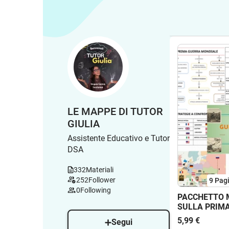
LE MAPPE DI TUTOR
GIULIA
Assistente Educativo e Tutor
DSA
332
Materiali
252
Follower
9
Pag
0
Following
PACCHETTO 
SULLA PRIM
MONDIALE
5,99 €
Segui