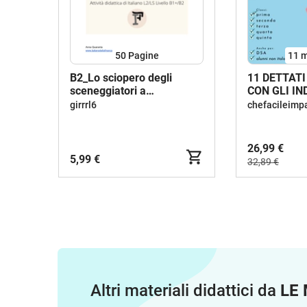
50
Pagine
11 m
B2_Lo sciopero degli
11 DETTATI
sceneggiatori a
CON GLI IN
Hollywood_Italiano L2 /LS
girrrl6
chefacileimp
26,99 €
5,99 €
32,89 €
Altri materiali didattici da
LE 