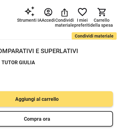
Strumenti IA
Accedi
Condividi
I miei
Carrello
materiale
preferiti
della spesa
Condividi materiale
OMPARATIVI E SUPERLATIVI
I TUTOR GIULIA
Aggiungi al carrello
Compra ora