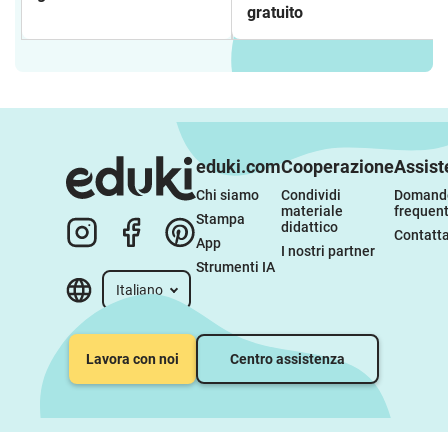
Egizi
gratuito
eduki.com
Cooperazione
Assist
Chi siamo
Condividi 
Domande
materiale 
frequent
Stampa
didattico
Contatta
App
I nostri partner
Strumenti IA
Italiano
Lavora con noi
Centro assistenza