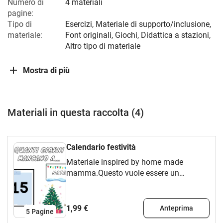
Numero di
4 materiali
pagine:
Tipo di
Esercizi, Materiale di supporto/inclusione,
materiale:
Font originali, Giochi, Didattica a stazioni,
Altro tipo di materiale
Mostra di più
Materiali in questa raccolta (4)
Calendario festività
Materiale inspired by home made
mamma.Questo vuole essere un
semplice "calendario" alla rovescia da
plastificare, aggiungere del velcro per
attaccare e staccare facilmente le varie
1,99 €
Anteprima
5
Pagine
festività e appendere, sulla porta o