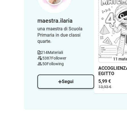
maestra.ilaria
una maestra di Scuola
Primaria in due classi
quarte.
214
Materiali
5387
Follower
11 mate
50
Following
ACCOGLIENZ
EGITTO
5,99 €
Segui
13,93 €