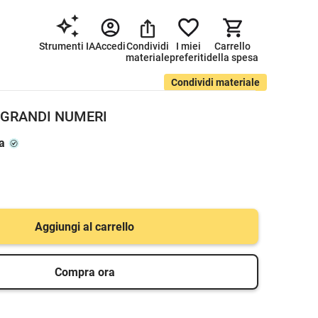
Strumenti IA
Accedi
Condividi
I miei
Carrello
materiale
preferiti
della spesa
Condividi materiale
I GRANDI NUMERI
a
Aggiungi al carrello
Compra ora