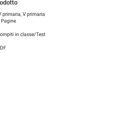
rodotto
V primaria
,
V primaria
 Pagine
ompiti in classe/Test
DF