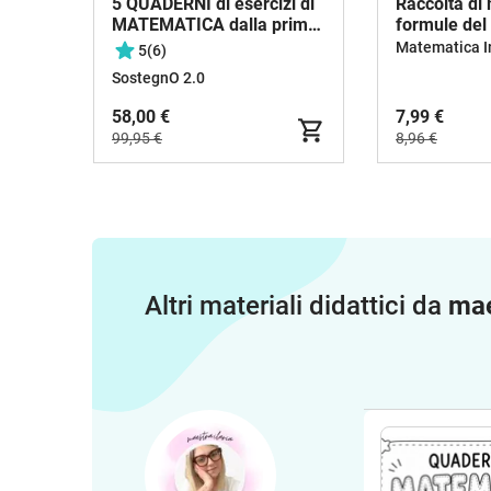
5 QUADERNI di esercizi di
Raccolta di 
MATEMATICA dalla prima
formule del
alla quinta (in formato
Matematica 
5
(6)
PDF)
SostegnO 2.0
58,00 €
7,99 €
99,95 €
8,96 €
Altri materiali didattici da
mae