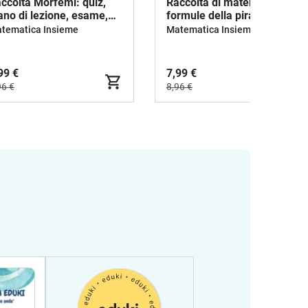
ccolta Morfemi: quiz,
Raccolta di materiali: le
ano di lezione, esame,
formule della piramide
heda di lavoro
tematica Insieme
Matematica Insieme
99 €
7,99 €
96 €
8,96 €