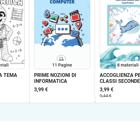
riali
11
Pagine
8 materiali
A TEMA
PRIME NOZIONI DI
ACCOGLIENZA PE
INFORMATICA
CLASSI SECONDE
TERZE (Allestime
3,99 €
3,99 €
della classe)
9,44 €