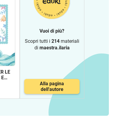
Vuoi di più?
Scopri tutti i
214
materiali
di
maestra.ilaria
R LE
 E
nto
Alla pagina
dell'autore