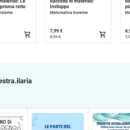
materiali: Le
Raccolta di materiali:
Ra
 prisma retto
Inviluppo
pi
sc
Insieme
Matematica Insieme
Ma
7,99 €
6,
8,96 €
7,
stra.ilaria