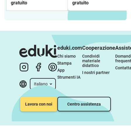
gratuito
gratuito
eduki.com
Cooperazione
Assist
Chi siamo
Condividi 
Domande
materiale 
frequent
Stampa
didattico
Contatta
App
I nostri partner
Strumenti IA
Italiano
Lavora con noi
Centro assistenza