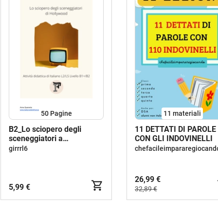
50
Pagine
11 materiali
B2_Lo sciopero degli
11 DETTATI DI PAROLE
sceneggiatori a
CON GLI INDOVINELLI
Hollywood_Italiano L2 /LS
girrrl6
chefacileimpararegiocand
26,99 €
5,99 €
32,89 €