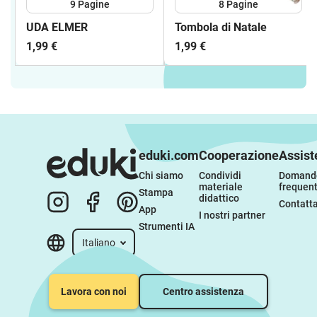
9
Pagine
8
Pagine
UDA ELMER
Tombola di Natale
1,99 €
1,99 €
eduki.com
Cooperazione
Assist
Chi siamo
Condividi 
Domande
materiale 
frequent
Stampa
didattico
Contatta
App
I nostri partner
Strumenti IA
Italiano
Lavora con noi
Centro assistenza