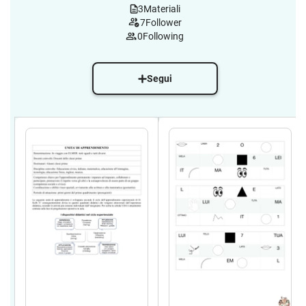
3
Materiali
7
Follower
0
Following
Segui