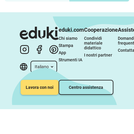
eduki.com
Cooperazione
Assist
Chi siamo
Condividi 
Domande
materiale 
frequent
Stampa
didattico
Contatta
App
I nostri partner
Strumenti IA
Italiano
Lavora con noi
Centro assistenza