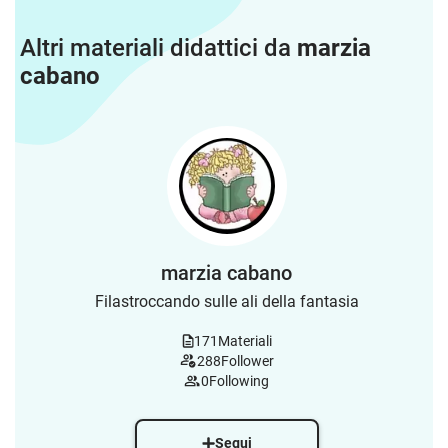
Altri materiali didattici da
marzia
cabano
marzia cabano
Filastroccando sulle ali della fantasia
171
Materiali
288
Follower
0
Following
Segui