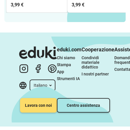
Indovinelli matematici
matematici con i pirati
3,99 €
3,99 €
con i pirati
eduki.com
Cooperazione
Assist
Chi siamo
Condividi 
Domande
materiale 
frequent
Stampa
didattico
Contatta
App
I nostri partner
Strumenti IA
Italiano
Lavora con noi
Centro assistenza