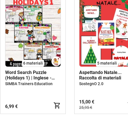
6 materiali
5 materiali
Word Search Puzzle
Aspettando Natale...
(Holidays 1) | Inglese -
Raccolta di materiali
Bundle (Raccolta)
SIMBA Trainers Education
SostegnO 2.0
15,00 €
6,99 €
25,95 €