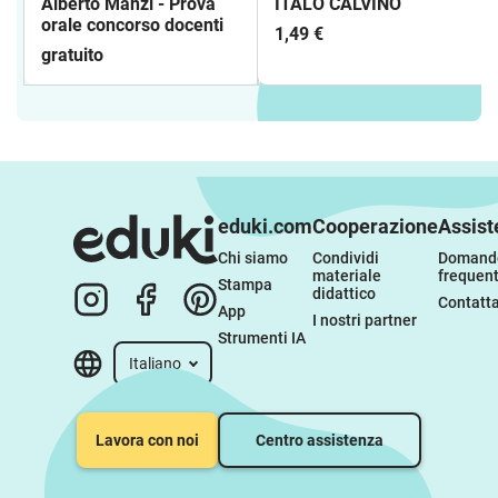
Alberto Manzi - Prova
ITALO CALVINO
orale concorso docenti
1,49 €
gratuito
eduki.com
Cooperazione
Assist
Chi siamo
Condividi 
Domande
materiale 
frequent
Stampa
didattico
Contatta
App
I nostri partner
Strumenti IA
Italiano
Lavora con noi
Centro assistenza