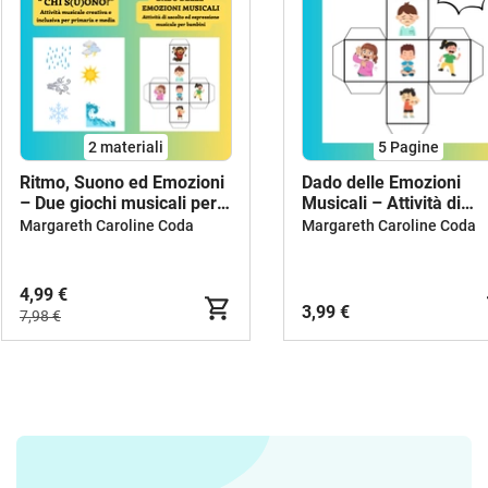
2 materiali
5
Pagine
Ritmo, Suono ed Emozioni
Dado delle Emozioni
– Due giochi musicali per
Musicali – Attività di
ascolto, espressione e
ascolto ed espressione
Margareth Caroline Coda
Margareth Caroline Coda
creatività
4,99 €
3,99 €
7,98 €