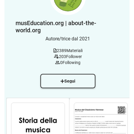
musEducation.org | about-the-
world.org
Autore/trice dal 2021
2389
Materiali
203
Follower
0
Following
Segui